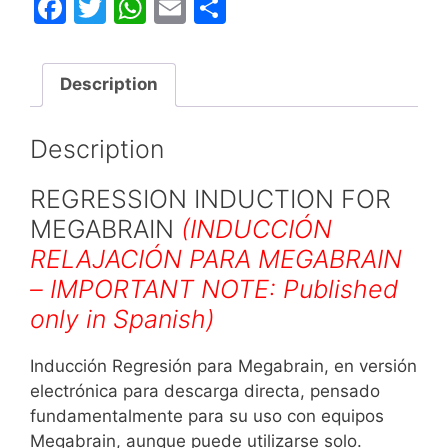
F
T
W
E
S
a
w
h
m
h
c
itt
at
ai
ar
Description
e
er
s
l
e
b
A
Description
o
p
o
p
REGRESSION INDUCTION FOR
k
MEGABRAIN
(INDUCCIÓN
RELAJACIÓN PARA MEGABRAIN
– IMPORTANT NOTE: Published
only in Spanish)
Inducción Regresión para Megabrain, en versión
electrónica para descarga directa, pensado
fundamentalmente para su uso con equipos
Megabrain, aunque puede utilizarse solo.