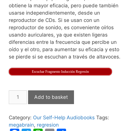
obtiene la mayor eficacia, pero puede también
usarse independientemente, desde un
reproductor de CDs. Si se usan con un
reproductor de sonido, es conveniente oírlos
usando auriculares, ya que existen ligeras
diferencias entre la frecuencia que percibe un
oído y el otro, para aumentar su eficacia y esto
se pierde si se escuchan a través de altavoces.
Escuchar Fragmento Inducción Regresón
Regression
Add to basket
Induction
for
Megabrain
Category:
Our Self-Help Audiobooks
Tags:
quantity
megabrain
,
regresion