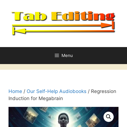
Skip
to
content
Menu
Home
/
Our Self-Help Audiobooks
/ Regression
Induction for Megabrain