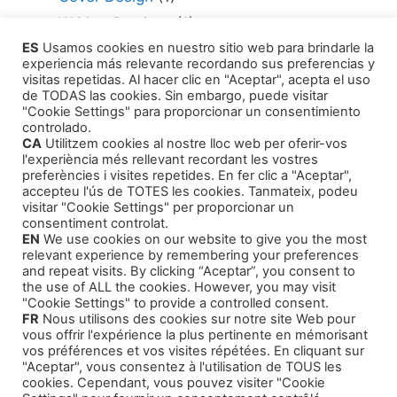
Writing Services
(1)
ES
Usamos cookies en nuestro sitio web para brindarle la
Editing Consultant
(1)
experiencia más relevante recordando sus preferencias y
How to Publish Your Work
(1)
visitas repetidas. Al hacer clic en "Aceptar", acepta el uso
de TODAS las cookies. Sin embargo, puede visitar
Literary Agents
(1)
"Cookie Settings" para proporcionar un consentimiento
controlado.
CA
Utilitzem cookies al nostre lloc web per oferir-vos
l'experiència més rellevant recordant les vostres
preferències i visites repetides. En fer clic a "Aceptar",
accepteu l'ús de TOTES les cookies. Tanmateix, podeu
visitar "Cookie Settings" per proporcionar un
Products
consentiment controlat.
EN
We use cookies on our website to give you the most
relevant experience by remembering your preferences
Children Tales
and repeat visits. By clicking “Aceptar”, you consent to
the use of ALL the cookies. However, you may visit
Training Courses
"Cookie Settings" to provide a controlled consent.
FR
Nous utilisons des cookies sur notre site Web pour
Our Self-Help Audiobooks
vous offrir l'expérience la plus pertinente en mémorisant
Thriller and Narrative
vos préférences et vos visites répétées. En cliquant sur
"Aceptar", vous consentez à l'utilisation de TOUS les
cookies. Cependant, vous pouvez visiter "Cookie