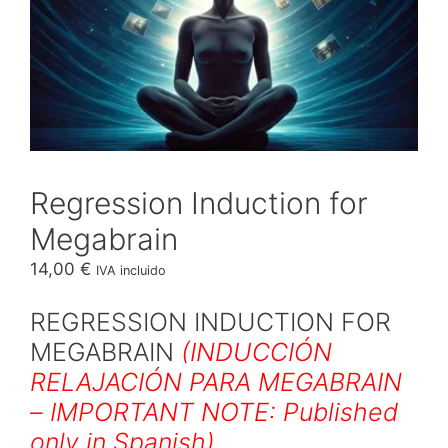
Regression Induction for
Megabrain
14,00
€
IVA incluido
REGRESSION INDUCTION FOR
MEGABRAIN
(INDUCCIÓN
RELAJACIÓN PARA MEGABRAIN
– IMPORTANT NOTE: Published
only in Spanish)