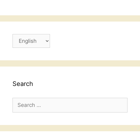
Choose
a
language
Search
Search
for: