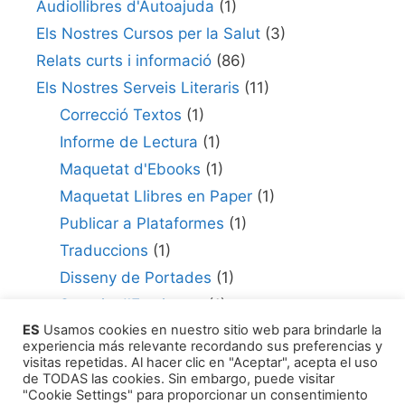
Audiollibres d'Autoajuda
(1)
Els Nostres Cursos per la Salut
(3)
Relats curts i informació
(86)
Els Nostres Serveis Literaris
(11)
Correcció Textos
(1)
Informe de Lectura
(1)
Maquetat d'Ebooks
(1)
Maquetat Llibres en Paper
(1)
Publicar a Plataformes
(1)
Traduccions
(1)
Disseny de Portades
(1)
Serveis d'Escriptura
(1)
ES
Usamos cookies en nuestro sitio web para brindarle la
Consultor per Edició
(1)
experiencia más relevante recordando sus preferencias y
Com Publicar la teva Obra
(1)
visitas repetidas. Al hacer clic en "Aceptar", acepta el uso
de TODAS las cookies. Sin embargo, puede visitar
Agents Literaris
(1)
"Cookie Settings" para proporcionar un consentimiento