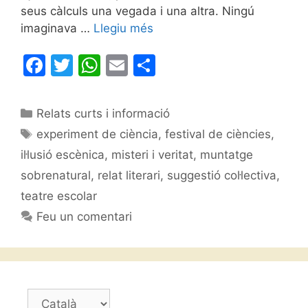
seus càlculs una vegada i una altra. Ningú
imaginava …
Llegiu més
F
T
W
E
C
a
w
h
m
o
c
itt
at
ai
m
Categories
Relats curts i informació
e
er
s
l
p
Etiquetes
experiment de ciència
,
festival de ciències
,
b
A
ar
il·lusió escènica
,
misteri i veritat
,
muntatge
o
p
te
sobrenatural
,
relat literari
,
suggestió col·lectiva
,
o
p
ix
teatre escolar
k
Feu un comentari
Trieu