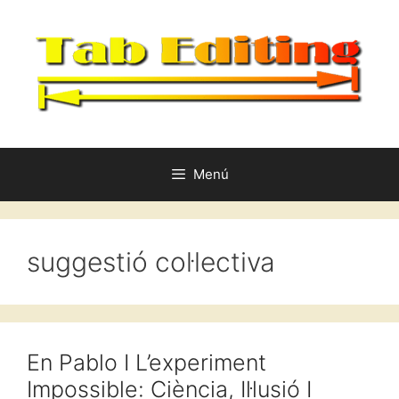
Vés
al
contingut
Menú
suggestió col·lectiva
En Pablo I L’experiment
Impossible: Ciència, Il·lusió I