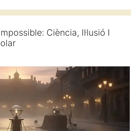
mpossible: Ciència, Il·lusió I
olar