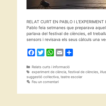
RELAT CURT EN PABLO I L’EXPERIMENT 
Pablo feia setmanes que preparava aquell 
parlava del festival de ciències, ell trebal
sensors i revisava els seus càlculs una v
F
T
W
E
C
a
w
h
m
o
c
itt
at
ai
m
Categories
Relats curts i informació
Etiquetes
experiment de ciència
,
festival de ciències
,
il·l
e
er
s
l
p
suggestió col·lectiva
,
teatre escolar
b
A
ar
Feu un comentari
o
p
te
o
p
ix
k