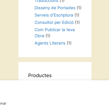
Traduccions
(1)
Disseny de Portades
(1)
Serveis d'Escriptura
(1)
Consultor per Edició
(1)
Com Publicar la teva
Obra
(1)
Agents Literaris
(1)
Productes
Intriga i Narrativa
Contes Infantils
onar
Cursos Formatius