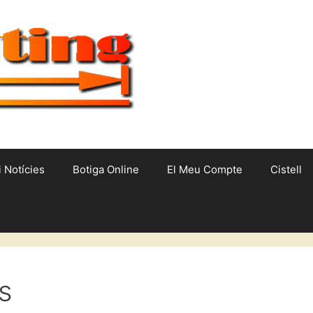
i Notícies
Botiga Online
El Meu Compte
Cistell
es