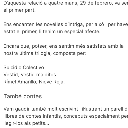
D’aquesta relació a quatre mans, 29 de febrero, va se
el primer part.
Ens encanten les novel·les d’intriga, per això i per have
estat el primer, li tenim un especial afecte.
Encara que, potser, ens sentim més satisfets amb la
nostra última trilogia, composta per:
Suicidio Colectivo
Vestid, vestid malditos
Rímel Amarillo, Nieve Roja.
També contes
Vam gaudir també molt escrivint i il·lustrant un parell 
llibres de contes infantils, concebuts especialment pe
llegir-los als petits…