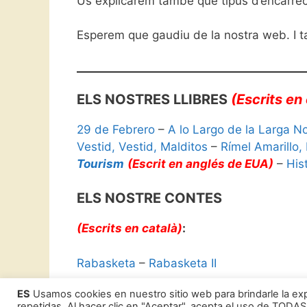
Us explicarem també que tipus d’encàrrecs
Esperem que gaudiu de la nostra web. I tam
ELS NOSTRES LLIBRES
(Escrits en 
29 de Febrero
–
A lo Largo de la Larga N
Vestid, Vestid, Malditos
–
Rímel Amarillo,
Tourism
(Escrit en anglés de EUA)
–
His
ELS NOSTRE CONTES
(Escrits en català)
:
Rabasketa
–
Rabasketa II
ES
Usamos cookies en nuestro sitio web para brindarle la exp
repetidas. Al hacer clic en "Aceptar", acepta el uso de TODAS