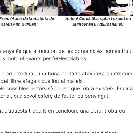
Frers (Autor de la Història de
Antoni Cerdá (Escriptor i expert en
Karen Ann Quinlan)
digitoanàlisi i quiroanàlisi)
ls anys és que el resultat de les obres no és només fruit
ors molt rellevants per fer-les viables:
 al producte final, una bona portada afavoreix la introducc
el llibre afegeix qualitat al mateix
els possibles lectors sàpiguen que l’obra existeix. Encara
torial, qualsevol esforç de l’autor és benvingut.
t d’aquests treballs en concloure una obra, trobareu