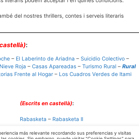
 literaris podem acceptar i en quines condicions.
bé del nostres thrillers, contes i serveis literaris
castellà)
:
oche
–
El Laberinto de Ariadna
–
Suicidio Colectivo
–
 Nieve Roja
–
Casas Apareadas
–
Turismo Rural
–
Rural
torias Frente al Hogar
–
Los Cuadros Verdes de Itami
(Escrits en castellà)
:
Rabasketa
–
Rabasketa II
eriencia más relevante recordando sus preferencias y visitas
 las cookies. Sin embargo, puede visitar "Cookie Settings" para