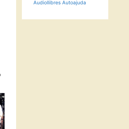
Audiollibres Autoajuda
o