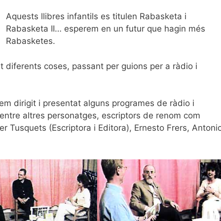
Aquests llibres infantils es titulen Rabasketa i
Rabasketa II… esperem en un futur que hagin més
Rabasketes.
diferents coses, passant per guions per a ràdio i
m dirigit i presentat alguns programes de ràdio i
, entre altres personatges, escriptors de renom com
r Tusquets (Escriptora i Editora), Ernesto Frers, Antoni