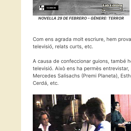
NOVEL·LA 29 DE FEBRERO – GÈNERE: TERROR
Com ens agrada molt escriure, hem provat 
televisió, relats curts, etc.
A causa de confeccionar guions, també he
televisió. Això ens ha permès entrevistar
Mercedes Salisachs (Premi Planeta), Esthe
Cerdá, etc.