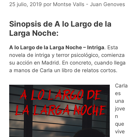
25 julio, 2019
por
Montse Valls - Juan Genoves
Sinopsis de A lo Largo de la
Larga Noche:
A lo Largo de la Larga Noche – Intriga
. Esta
novela de intriga y terror psicológico, comienza
su acción en Madrid. En concreto, cuando llega
a manos de Carla un libro de relatos cortos.
Carla
es
una
jove
n
que
vive