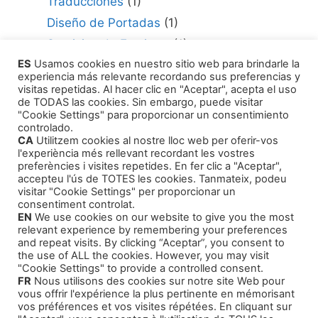
Traducciones
(1)
Diseño de Portadas
(1)
Servicios de Escritura
(1)
ES
Usamos cookies en nuestro sitio web para brindarle la
Consultor para Edición
(1)
experiencia más relevante recordando sus preferencias y
Cómo Publicar tu Obra
(1)
visitas repetidas. Al hacer clic en "Aceptar", acepta el uso
de TODAS las cookies. Sin embargo, puede visitar
Agentes Literarios
(1)
"Cookie Settings" para proporcionar un consentimiento
controlado.
CA
Utilitzem cookies al nostre lloc web per oferir-vos
l'experiència més rellevant recordant les vostres
preferències i visites repetides. En fer clic a "Aceptar",
accepteu l'ús de TOTES les cookies. Tanmateix, podeu
visitar "Cookie Settings" per proporcionar un
Productos
consentiment controlat.
EN
We use cookies on our website to give you the most
relevant experience by remembering your preferences
Cursos Formativos
and repeat visits. By clicking “Aceptar”, you consent to
the use of ALL the cookies. However, you may visit
Audiolibros Autoayuda
"Cookie Settings" to provide a controlled consent.
FR
Nous utilisons des cookies sur notre site Web pour
Cuentos infantiles
vous offrir l'expérience la plus pertinente en mémorisant
Intriga y Narrativa
vos préférences et vos visites répétées. En cliquant sur