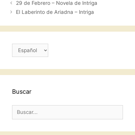
29 de Febrero – Novela de Intriga
o
p
tir
El Laberinto de Ariadna – Intriga
o
p
k
Elegir
un
idioma
Buscar
Buscar: