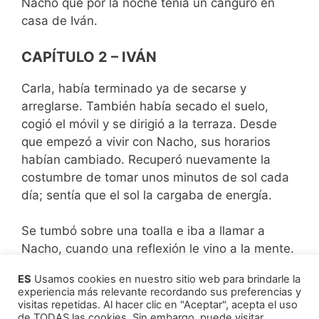
Nacho que por la noche tenía un canguro en
casa de Iván.
CAPÍTULO 2 – IVÁN
Carla, había terminado ya de secarse y
arreglarse. También había secado el suelo,
cogió el móvil y se dirigió a la terraza. Desde
que empezó a vivir con Nacho, sus horarios
habían cambiado. Recuperó nuevamente la
costumbre de tomar unos minutos de sol cada
día; sentía que el sol la cargaba de energía.
Se tumbó sobre una toalla e iba a llamar a
Nacho, cuando una reflexión le vino a la mente.
Era realmente curioso como a veces te conduce
ES
Usamos cookies en nuestro sitio web para brindarle la
la vida. Hacía ya tres años que vivía con Nacho.
experiencia más relevante recordando sus preferencias y
Todo empezó aquella noche, a la que siguieron
visitas repetidas. Al hacer clic en "Aceptar", acepta el uso
de TODAS las cookies. Sin embargo, puede visitar