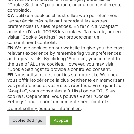
muchas otras, a un ritmo de una noche sí y otra
"Cookie Settings" para proporcionar un consentimiento
también; aún no había pasado un mes, cuando
controlado.
Nacho le pidió que se quedara a vivir
CA
Utilitzem cookies al nostre lloc web per oferir-vos
l'experiència més rellevant recordant les vostres
definitivamente con él, que dejara la residencia.
preferències i visites repetides. En fer clic a "Aceptar",
Pocos días después, Nacho le había dicho:
accepteu l'ús de TOTES les cookies. Tanmateix, podeu
visitar "Cookie Settings" per proporcionar un
“Carla, yo me gano bien la vida con la empresa
consentiment controlat.
de seguridad y la verdad es que no me gusta
EN
We use cookies on our website to give you the most
demasiado, que sigas trabajando en Knight.
relevant experience by remembering your preferences
and repeat visits. By clicking “Aceptar”, you consent to
¿Por qué no lo dejas?” A lo que ella le
the use of ALL the cookies. However, you may visit
respondió: “No te sepa mal, Nacho, pero
"Cookie Settings" to provide a controlled consent.
FR
Nous utilisons des cookies sur notre site Web pour
necesito tener independencia económica.
vous offrir l'expérience la plus pertinente en mémorisant
Cuando encuentre otro trabajo, lo dejaré”.
vos préférences et vos visites répétées. En cliquant sur
Aunque a Nacho, no pareció gustarle
"Aceptar", vous consentez à l'utilisation de TOUS les
cookies. Cependant, vous pouvez visiter "Cookie
demasiado, respetó la decisión de Carla y no
Settings" pour fournir un consentement contrôlé.
insistió.
Do not sell my personal information
.
Había pasado menos de un mes desde aquella
Cookie Settings
Aceptar
conversación, cuando en la Escuela de Artes y