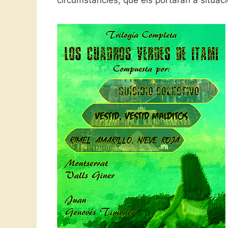
circumstàncies, que els portaran a situac