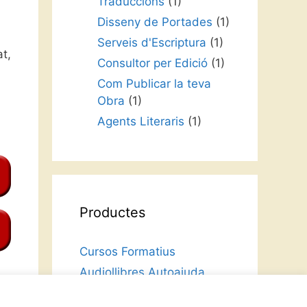
Traduccions
(1)
Disseny de Portades
(1)
Serveis d'Escriptura
(1)
at,
Consultor per Edició
(1)
Com Publicar la teva
Obra
(1)
Agents Literaris
(1)
Productes
Cursos Formatius
Audiollibres Autoajuda
Intriga i Narrativa