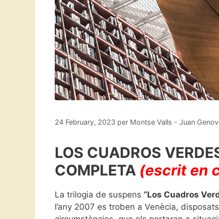
24 February, 2023
per
Montse Valls - Juan Geno
LOS CUADROS VERDES 
COMPLETA
(escrit en 
La trilogia de suspens
“Los Cuadros Verd
l’any 2007 es troben a Venècia, disposats