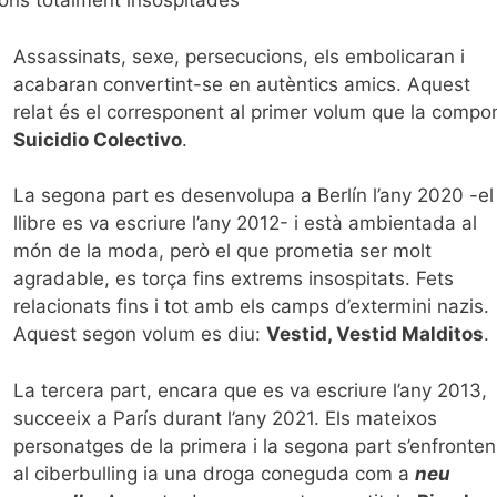
ions totalment insospitades
Assassinats, sexe, persecucions, els embolicaran i
acabaran convertint-se en autèntics amics. Aquest
relat és el corresponent al primer volum que la compo
Suicidio Colectivo
.
La segona part es desenvolupa a Berlín l’any 2020 -el
llibre es va escriure l’any 2012- i està ambientada al
món de la moda, però el que prometia ser molt
agradable, es torça fins extrems insospitats. Fets
relacionats fins i tot amb els camps d’extermini nazis.
Aquest segon volum es diu:
Vestid, Vestid Malditos
.
La tercera part, encara que es va escriure l’any 2013,
succeeix a París durant l’any 2021. Els mateixos
personatges de la primera i la segona part s’enfronten
al ciberbulling ia una droga coneguda com a
neu