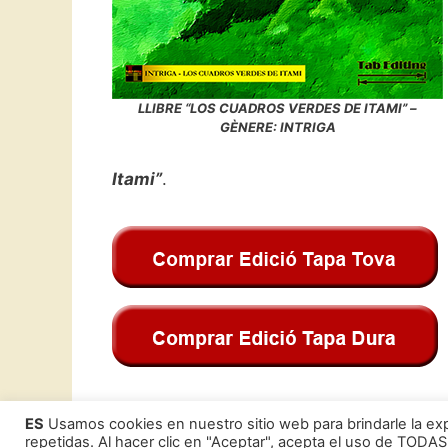
LLIBRE “LOS CUADROS VERDES DE ITAMI” –
GÈNERE: INTRIGA
Itami”
.
F
T
W
E
C
ES
Usamos cookies en nuestro sitio web para brindarle la exp
repetidas. Al hacer clic en "Aceptar", acepta el uso de TODAS