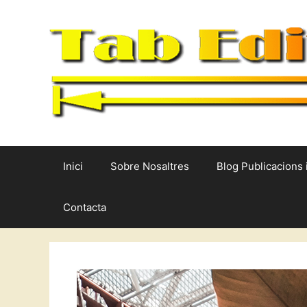
Vés
al
contingut
Inici
Sobre Nosaltres
Blog Publicacions 
Contacta