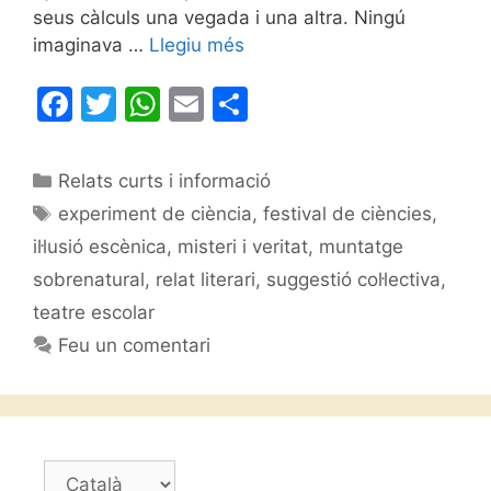
seus càlculs una vegada i una altra. Ningú
imaginava …
Llegiu més
F
T
W
E
C
a
w
h
m
o
c
itt
at
ai
m
Categories
Relats curts i informació
e
er
s
l
p
Etiquetes
experiment de ciència
,
festival de ciències
,
b
A
ar
il·lusió escènica
,
misteri i veritat
,
muntatge
o
p
te
sobrenatural
,
relat literari
,
suggestió col·lectiva
,
o
p
ix
teatre escolar
k
Feu un comentari
Trieu