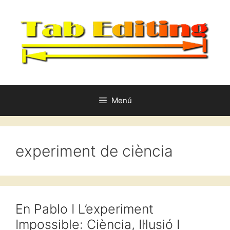
Vés
al
contingut
Menú
experiment de ciència
En Pablo I L’experiment
Impossible: Ciència, Il·lusió I