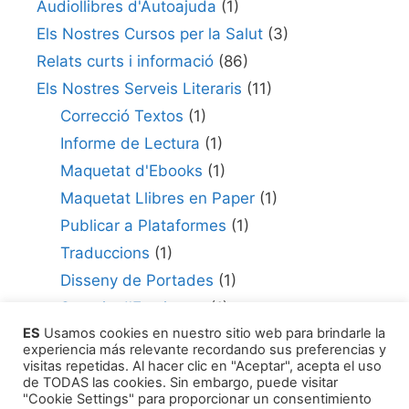
Audiollibres d'Autoajuda
(1)
Els Nostres Cursos per la Salut
(3)
Relats curts i informació
(86)
Els Nostres Serveis Literaris
(11)
Correcció Textos
(1)
Informe de Lectura
(1)
Maquetat d'Ebooks
(1)
Maquetat Llibres en Paper
(1)
Publicar a Plataformes
(1)
Traduccions
(1)
Disseny de Portades
(1)
Serveis d'Escriptura
(1)
ES
Usamos cookies en nuestro sitio web para brindarle la
Consultor per Edició
(1)
experiencia más relevante recordando sus preferencias y
Com Publicar la teva Obra
(1)
visitas repetidas. Al hacer clic en "Aceptar", acepta el uso
de TODAS las cookies. Sin embargo, puede visitar
Agents Literaris
(1)
"Cookie Settings" para proporcionar un consentimiento