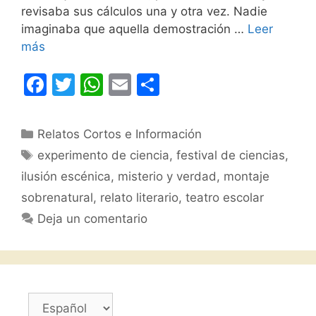
revisaba sus cálculos una y otra vez. Nadie
imaginaba que aquella demostración …
Leer
más
F
T
W
E
C
a
w
h
m
o
c
itt
at
ai
m
Categorías
Relatos Cortos e Información
e
er
s
l
p
Etiquetas
experimento de ciencia
,
festival de ciencias
,
b
A
ar
ilusión escénica
,
misterio y verdad
,
montaje
o
p
tir
sobrenatural
,
relato literario
,
teatro escolar
o
p
Deja un comentario
k
Elegir