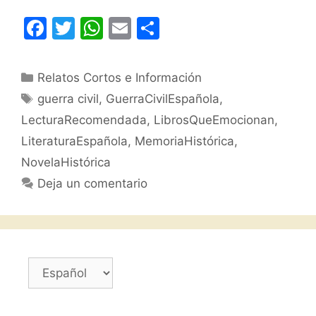
F
T
W
E
C
a
w
h
m
o
c
itt
at
ai
m
Categorías
Relatos Cortos e Información
e
er
s
l
p
Etiquetas
guerra civil
,
GuerraCivilEspañola
,
b
A
ar
LecturaRecomendada
,
LibrosQueEmocionan
,
o
p
tir
LiteraturaEspañola
,
MemoriaHistórica
,
o
p
NovelaHistórica
k
Deja un comentario
Elegir
un
idioma