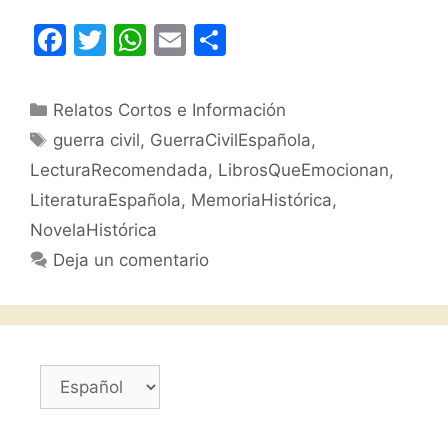
F
T
W
E
C
a
w
h
m
o
c
itt
at
ai
m
Categorías
Relatos Cortos e Información
e
er
s
l
p
Etiquetas
guerra civil
,
GuerraCivilEspañola
,
b
A
ar
LecturaRecomendada
,
LibrosQueEmocionan
,
o
p
tir
LiteraturaEspañola
,
MemoriaHistórica
,
o
p
NovelaHistórica
k
Deja un comentario
Elegir
un
idioma