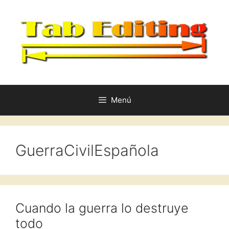
Saltar
al
contenido
Menú
GuerraCivilEspañola
Cuando la guerra lo destruye
todo