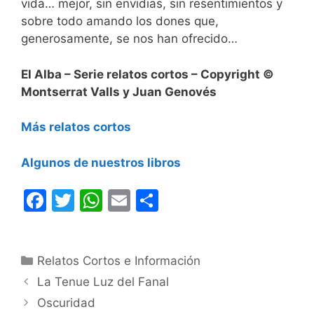
vida… mejor, sin envidias, sin resentimientos y
sobre todo amando los dones que,
generosamente, se nos han ofrecido…
El Alba – Serie relatos cortos – Copyright ©
Montserrat Valls y Juan Genovés
Más relatos cortos
Algunos de nuestros libros
F
T
W
E
C
a
w
h
m
o
c
itt
at
ai
m
Categorías
Relatos Cortos e Información
e
er
s
l
p
La Tenue Luz del Fanal
b
A
ar
Oscuridad
o
p
tir