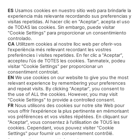
Servicios de Escritura
(1)
ES
Usamos cookies en nuestro sitio web para brindarle la
Consultor para Edición
(1)
experiencia más relevante recordando sus preferencias y
Cómo Publicar tu Obra
(1)
visitas repetidas. Al hacer clic en "Aceptar", acepta el uso
de TODAS las cookies. Sin embargo, puede visitar
Agentes Literarios
(1)
"Cookie Settings" para proporcionar un consentimiento
controlado.
CA
Utilitzem cookies al nostre lloc web per oferir-vos
l'experiència més rellevant recordant les vostres
preferències i visites repetides. En fer clic a "Aceptar",
accepteu l'ús de TOTES les cookies. Tanmateix, podeu
visitar "Cookie Settings" per proporcionar un
Productos
consentiment controlat.
EN
We use cookies on our website to give you the most
relevant experience by remembering your preferences
Intriga y Narrativa
and repeat visits. By clicking “Aceptar”, you consent to
the use of ALL the cookies. However, you may visit
Cursos Formativos
"Cookie Settings" to provide a controlled consent.
FR
Nous utilisons des cookies sur notre site Web pour
Audiolibros Autoayuda
vous offrir l'expérience la plus pertinente en mémorisant
Cuentos infantiles
vos préférences et vos visites répétées. En cliquant sur
"Aceptar", vous consentez à l'utilisation de TOUS les
cookies. Cependant, vous pouvez visiter "Cookie
Settings" pour fournir un consentement contrôlé.