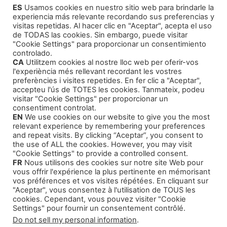
ES
Usamos cookies en nuestro sitio web para brindarle la
Consultor para Edición
(1)
experiencia más relevante recordando sus preferencias y
Cómo Publicar tu Obra
(1)
visitas repetidas. Al hacer clic en "Aceptar", acepta el uso
de TODAS las cookies. Sin embargo, puede visitar
Agentes Literarios
(1)
"Cookie Settings" para proporcionar un consentimiento
controlado.
CA
Utilitzem cookies al nostre lloc web per oferir-vos
l'experiència més rellevant recordant les vostres
preferències i visites repetides. En fer clic a "Aceptar",
accepteu l'ús de TOTES les cookies. Tanmateix, podeu
visitar "Cookie Settings" per proporcionar un
Productos
consentiment controlat.
EN
We use cookies on our website to give you the most
relevant experience by remembering your preferences
Cursos Formativos
and repeat visits. By clicking “Aceptar”, you consent to
the use of ALL the cookies. However, you may visit
Audiolibros Autoayuda
"Cookie Settings" to provide a controlled consent.
FR
Nous utilisons des cookies sur notre site Web pour
Cuentos infantiles
vous offrir l'expérience la plus pertinente en mémorisant
Intriga y Narrativa
vos préférences et vos visites répétées. En cliquant sur
"Aceptar", vous consentez à l'utilisation de TOUS les
cookies. Cependant, vous pouvez visiter "Cookie
Settings" pour fournir un consentement contrôlé.
Do not sell my personal information
.