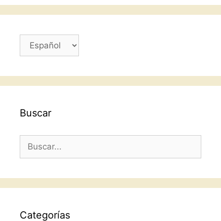
o
p
k
Elegir
un
idioma
Buscar
Buscar:
Categorías