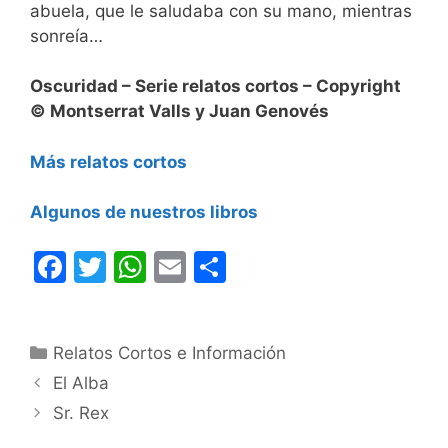
abuela, que le saludaba con su mano, mientras
sonreía…
Oscuridad – Serie relatos cortos – Copyright
© Montserrat Valls y Juan Genovés
Más relatos cortos
Algunos de nuestros libros
F
T
W
E
C
a
w
h
m
o
c
itt
at
ai
m
Categorías
Relatos Cortos e Información
e
er
s
l
p
El Alba
b
A
ar
Sr. Rex
o
p
tir