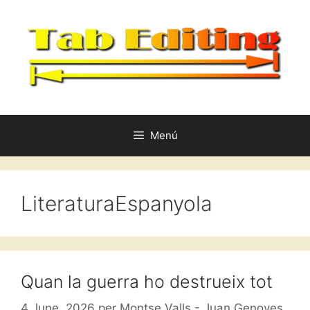
Vés
al
contingut
Menú
LiteraturaEspanyola
Quan la guerra ho destrueix tot
4 June, 2026
per
Montse Valls - Juan Genoves