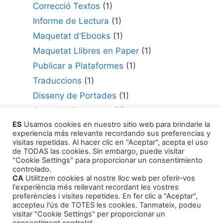
Correcció Textos
(1)
Informe de Lectura
(1)
Maquetat d'Ebooks
(1)
Maquetat Llibres en Paper
(1)
Publicar a Plataformes
(1)
Traduccions
(1)
Disseny de Portades
(1)
Serveis d'Escriptura
(1)
ES
Usamos cookies en nuestro sitio web para brindarle la
Consultor per Edició
(1)
experiencia más relevante recordando sus preferencias y
Com Publicar la teva Obra
(1)
visitas repetidas. Al hacer clic en "Aceptar", acepta el uso
de TODAS las cookies. Sin embargo, puede visitar
Agents Literaris
(1)
"Cookie Settings" para proporcionar un consentimiento
controlado.
CA
Utilitzem cookies al nostre lloc web per oferir-vos
l'experiència més rellevant recordant les vostres
preferències i visites repetides. En fer clic a "Aceptar",
accepteu l'ús de TOTES les cookies. Tanmateix, podeu
visitar "Cookie Settings" per proporcionar un
Productes