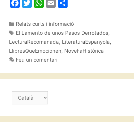
F
T
W
E
C
a
w
h
m
o
c
itt
at
ai
m
Categories
Relats curts i informació
e
er
s
l
p
Etiquetes
El Lamento de unos Pasos Derrotados
,
b
A
ar
LecturaRecomanada
,
LiteraturaEspanyola
,
o
p
te
LlibresQueEmocionen
,
Novel·laHistòrica
o
p
ix
Feu un comentari
k
Trieu
un
idioma