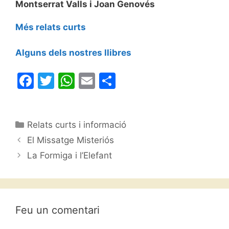
Montserrat Valls i Joan Genovés
Més relats curts
Alguns dels nostres llibres
F
T
W
E
C
a
w
h
m
o
c
itt
at
ai
m
Categories
Relats curts i informació
e
er
s
l
p
El Missatge Misteriós
b
A
ar
La Formiga i l’Elefant
o
p
te
o
p
ix
k
Feu un comentari