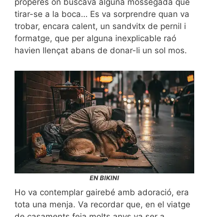
properes on buscava alguna mossegada que
tirar-se a la boca… Es va sorprendre quan va
trobar, encara calent, un sandvitx de pernil i
formatge, que per alguna inexplicable raó
havien llençat abans de donar-li un sol mos.
EN BIKINI
Ho va contemplar gairebé amb adoració, era
tota una menja. Va recordar que, en el viatge
de casaments feia molts anys va ser a