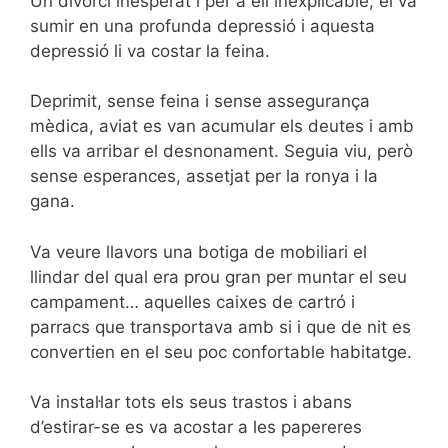
Un divorci inesperat i per a ell inexplicable, el va
sumir en una profunda depressió i aquesta
depressió li va costar la feina.
Deprimit, sense feina i sense assegurança
mèdica, aviat es van acumular els deutes i amb
ells va arribar el desnonament. Seguia viu, però
sense esperances, assetjat per la ronya i la
gana.
Va veure llavors una botiga de mobiliari el
llindar del qual era prou gran per muntar el seu
campament… aquelles caixes de cartró i
parracs que transportava amb si i que de nit es
convertien en el seu poc confortable habitatge.
Va instal·lar tots els seus trastos i abans
d’estirar-se es va acostar a les papereres