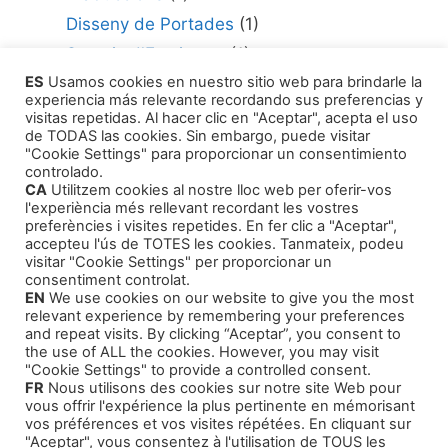
Disseny de Portades
(1)
Serveis d'Escriptura
(1)
ES
Usamos cookies en nuestro sitio web para brindarle la
Consultor per Edició
(1)
experiencia más relevante recordando sus preferencias y
Com Publicar la teva Obra
(1)
visitas repetidas. Al hacer clic en "Aceptar", acepta el uso
de TODAS las cookies. Sin embargo, puede visitar
Agents Literaris
(1)
"Cookie Settings" para proporcionar un consentimiento
controlado.
CA
Utilitzem cookies al nostre lloc web per oferir-vos
l'experiència més rellevant recordant les vostres
preferències i visites repetides. En fer clic a "Aceptar",
accepteu l'ús de TOTES les cookies. Tanmateix, podeu
visitar "Cookie Settings" per proporcionar un
Productes
consentiment controlat.
EN
We use cookies on our website to give you the most
relevant experience by remembering your preferences
Contes Infantils
and repeat visits. By clicking “Aceptar”, you consent to
the use of ALL the cookies. However, you may visit
Cursos Formatius
"Cookie Settings" to provide a controlled consent.
FR
Nous utilisons des cookies sur notre site Web pour
Audiollibres Autoajuda
vous offrir l'expérience la plus pertinente en mémorisant
Intriga i Narrativa
vos préférences et vos visites répétées. En cliquant sur
"Aceptar", vous consentez à l'utilisation de TOUS les