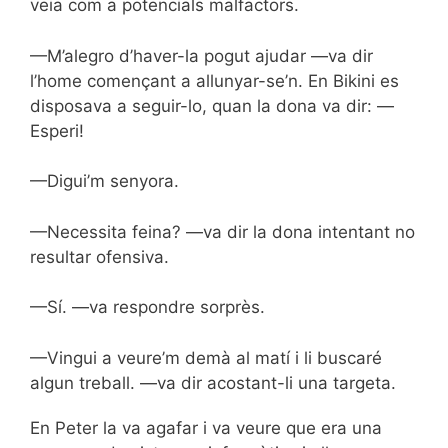
veia com a potencials malfactors.
—M’alegro d’haver-la pogut ajudar —va dir
l’home començant a allunyar-se’n. En Bikini es
disposava a seguir-lo, quan la dona va dir: —
Esperi!
—Digui’m senyora.
—Necessita feina? —va dir la dona intentant no
resultar ofensiva.
—Sí. —va respondre sorprès.
—Vingui a veure’m demà al matí i li buscaré
algun treball. —va dir acostant-li una targeta.
En Peter la va agafar i va veure que era una