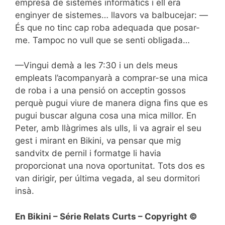
empresa de sistemes informàtics i ell era
enginyer de sistemes… llavors va balbucejar: —
És que no tinc cap roba adequada que posar-
me. Tampoc no vull que se senti obligada…
—Vingui demà a les 7:30 i un dels meus
empleats l’acompanyarà a comprar-se una mica
de roba i a una pensió on acceptin gossos
perquè pugui viure de manera digna fins que es
pugui buscar alguna cosa una mica millor. En
Peter, amb llàgrimes als ulls, li va agrair el seu
gest i mirant en Bikini, va pensar que mig
sandvitx de pernil i formatge li havia
proporcionat una nova oportunitat. Tots dos es
van dirigir, per última vegada, al seu dormitori
insà.
En Bikini – Série Relats Curts – Copyright ©