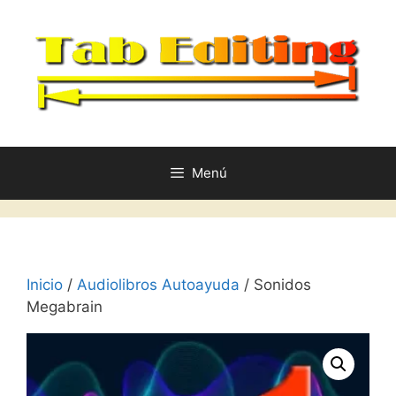
Saltar
al
contenido
Menú
Inicio
/
Audiolibros Autoayuda
/ Sonidos
Megabrain