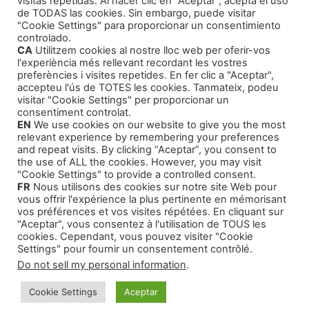
visitas repetidas. Al hacer clic en "Aceptar", acepta el uso
de TODAS las cookies. Sin embargo, puede visitar
Agentes Literarios
(1)
"Cookie Settings" para proporcionar un consentimiento
controlado.
CA
Utilitzem cookies al nostre lloc web per oferir-vos
l'experiència més rellevant recordant les vostres
preferències i visites repetides. En fer clic a "Aceptar",
accepteu l'ús de TOTES les cookies. Tanmateix, podeu
visitar "Cookie Settings" per proporcionar un
Productos
consentiment controlat.
EN
We use cookies on our website to give you the most
relevant experience by remembering your preferences
Cursos Formativos
and repeat visits. By clicking “Aceptar”, you consent to
the use of ALL the cookies. However, you may visit
Audiolibros Autoayuda
"Cookie Settings" to provide a controlled consent.
FR
Nous utilisons des cookies sur notre site Web pour
Cuentos infantiles
vous offrir l'expérience la plus pertinente en mémorisant
Intriga y Narrativa
vos préférences et vos visites répétées. En cliquant sur
"Aceptar", vous consentez à l'utilisation de TOUS les
cookies. Cependant, vous pouvez visiter "Cookie
Settings" pour fournir un consentement contrôlé.
Do not sell my personal information
.
© 2026 Montse Valls - Juan Genovés
• Creado con
Cookie Settings
Aceptar
GeneratePress