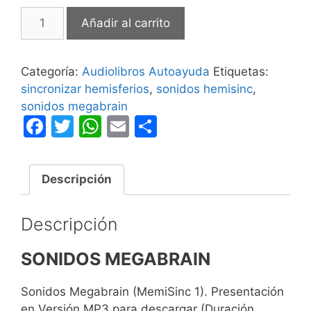
Sonidos
Añadir al carrito
Megabrain
cantidad
Categoría:
Audiolibros Autoayuda
Etiquetas:
sincronizar hemisferios
,
sonidos hemisinc
,
sonidos megabrain
F
T
W
E
C
a
w
h
m
o
c
itt
at
ai
m
Descripción
e
er
s
l
p
b
A
ar
Descripción
o
p
tir
o
p
SONIDOS MEGABRAIN
k
Sonidos Megabrain (MemiSinc 1). Presentación
en Versión MP3 para descargar (Duración