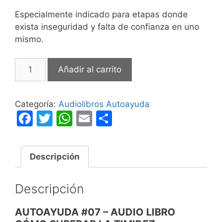
Especialmente indicado para etapas donde
exista inseguridad y falta de confianza en uno
mismo.
Cómo
Añadir al carrito
Superar
la
Timidez
Categoría:
Audiolibros Autoayuda
cantidad
F
T
W
E
C
a
w
h
m
o
c
itt
at
ai
m
Descripción
e
er
s
l
p
b
A
ar
Descripción
o
p
tir
o
p
AUTOAYUDA #07 – AUDIO LIBRO