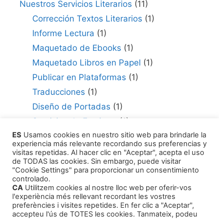
Nuestros Servicios Literarios
(11)
Corrección Textos Literarios
(1)
Informe Lectura
(1)
Maquetado de Ebooks
(1)
Maquetado Libros en Papel
(1)
Publicar en Plataformas
(1)
Traducciones
(1)
Diseño de Portadas
(1)
Servicios de Escritura
(1)
ES
Usamos cookies en nuestro sitio web para brindarle la
Consultor para Edición
(1)
experiencia más relevante recordando sus preferencias y
Cómo Publicar tu Obra
(1)
visitas repetidas. Al hacer clic en "Aceptar", acepta el uso
de TODAS las cookies. Sin embargo, puede visitar
Agentes Literarios
(1)
"Cookie Settings" para proporcionar un consentimiento
controlado.
CA
Utilitzem cookies al nostre lloc web per oferir-vos
l'experiència més rellevant recordant les vostres
preferències i visites repetides. En fer clic a "Aceptar",
accepteu l'ús de TOTES les cookies. Tanmateix, podeu