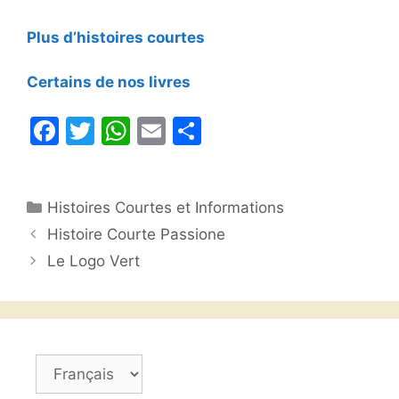
Plus d’histoires courtes
Certains de nos livres
F
T
W
E
P
a
w
h
m
ar
c
itt
at
ai
ta
Catégories
Histoires Courtes et Informations
e
er
s
l
g
Histoire Courte Passione
b
A
er
Le Logo Vert
o
p
o
p
k
Choisir
une