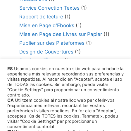
Service Correction Textes
(1)
Rapport de lecture
(1)
Mise en Page d'Ebooks
(1)
Mise en Page des Livres sur Papier
(1)
Publier sur des Plateformes
(1)
Design de Couvertures
(1)
Services d'Écriture
(1)
ES
Usamos cookies en nuestro sitio web para brindarle la
Consultant en édition
(1)
experiencia más relevante recordando sus preferencias y
Comment Publier Votre Travail
(1)
visitas repetidas. Al hacer clic en "Aceptar", acepta el uso
de TODAS las cookies. Sin embargo, puede visitar
Agents Littéraires
(1)
"Cookie Settings" para proporcionar un consentimiento
controlado.
CA
Utilitzem cookies al nostre lloc web per oferir-vos
l'experiència més rellevant recordant les vostres
preferències i visites repetides. En fer clic a "Aceptar",
accepteu l'ús de TOTES les cookies. Tanmateix, podeu
visitar "Cookie Settings" per proporcionar un
Produits
consentiment controlat.