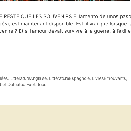
 RESTE QUE LES SOUVENIRS El lamento de unos pas
és), est maintenant disponible. Est-il vrai que lorsque l
enirs ? Et si l’amour devait survivre à la guerre, à l’exil e
dées
,
LittératureAnglaise
,
LittératureEspagnole
,
LivresÉmouvants
,
 of Defeated Footsteps