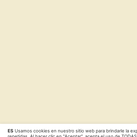
ES
Usamos cookies en nuestro sitio web para brindarle la exp
repetidas. Al hacer clic en "Aceptar", acepta el uso de TODAS