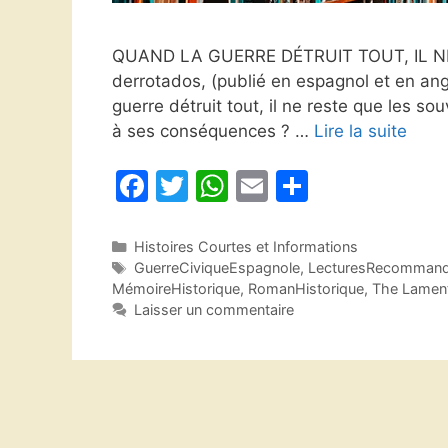
QUAND LA GUERRE DÉTRUIT TOUT, IL NE
derrotados, (publié en espagnol et en angl
guerre détruit tout, il ne reste que les souv
à ses conséquences ? …
Lire la suite
F
T
W
E
P
a
w
h
m
ar
c
itt
at
ai
ta
Catégories
Histoires Courtes et Informations
Étiquettes
GuerreCiviqueEspagnole
,
LecturesRecomman
e
er
s
l
g
MémoireHistorique
,
RomanHistorique
,
The Lament
b
A
er
Laisser un commentaire
o
p
o
p
k