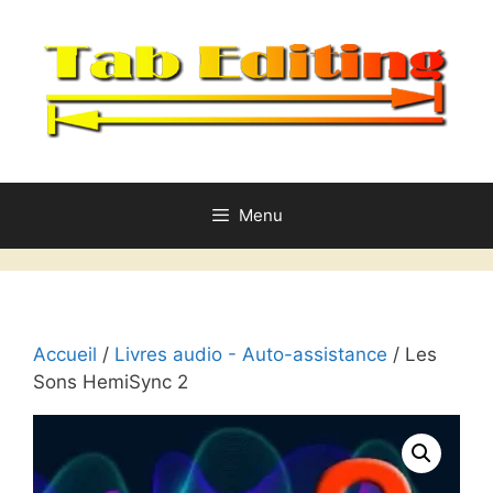
Aller
au
contenu
Menu
Accueil
/
Livres audio - Auto-assistance
/ Les
Sons HemiSync 2