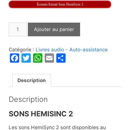
Écoutez Extrait Sons HemiSync 2
quantité
Ajouter au panier
de
Les
Sons
Catégorie :
Livres audio - Auto-assistance
HemiSync
F
T
W
E
P
2
a
w
h
m
ar
c
itt
at
ai
ta
Description
e
er
s
l
g
b
A
er
Description
o
p
o
p
SONS HEMISINC 2
k
Les sons HemiSync 2 sont disponibles au