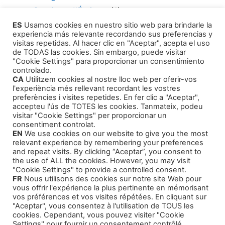
Services d'Écriture
(1)
ES
Usamos cookies en nuestro sitio web para brindarle la
Consultant en édition
(1)
experiencia más relevante recordando sus preferencias y
Comment Publier Votre Travail
(1)
visitas repetidas. Al hacer clic en "Aceptar", acepta el uso
de TODAS las cookies. Sin embargo, puede visitar
Agents Littéraires
(1)
"Cookie Settings" para proporcionar un consentimiento
controlado.
CA
Utilitzem cookies al nostre lloc web per oferir-vos
l'experiència més rellevant recordant les vostres
preferències i visites repetides. En fer clic a "Aceptar",
accepteu l'ús de TOTES les cookies. Tanmateix, podeu
visitar "Cookie Settings" per proporcionar un
Produits
consentiment controlat.
EN
We use cookies on our website to give you the most
relevant experience by remembering your preferences
Livres audio - Auto-assistance
and repeat visits. By clicking “Aceptar”, you consent to
the use of ALL the cookies. However, you may visit
Intrigue et Narration
"Cookie Settings" to provide a controlled consent.
FR
Nous utilisons des cookies sur notre site Web pour
Histoires pour Enfants
vous offrir l'expérience la plus pertinente en mémorisant
Cours de formation
vos préférences et vos visites répétées. En cliquant sur
"Aceptar", vous consentez à l'utilisation de TOUS les
cookies. Cependant, vous pouvez visiter "Cookie
Settings" pour fournir un consentement contrôlé.