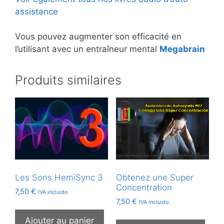
assistance
Vous pouvez augmenter son efficacité en
l’utilisant avec un entraîneur mental
Megabrain
Produits similaires
Les Sons HemiSync 3
Obtenez une Super
Concentration
7,50
€
IVA incluido
7,50
€
IVA incluido
Ajouter au panier