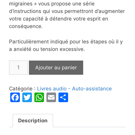
migraines » vous propose une série
d’instructions qui vous permettront d’augmenter
votre capacité à détendre votre esprit en
conséquence.
Particulièrement indiqué pour les étapes où il y
a anxiété ou tension excessive.
quantité
Ajouter au panier
de
Comment
combattre
Catégorie :
Livres audio - Auto-assistance
les
F
T
W
E
P
migraines
a
w
h
m
ar
c
itt
at
ai
ta
Description
e
er
s
l
g