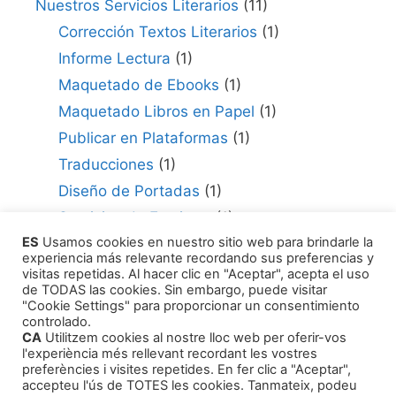
Nuestros Servicios Literarios
(11)
Corrección Textos Literarios
(1)
Informe Lectura
(1)
Maquetado de Ebooks
(1)
Maquetado Libros en Papel
(1)
Publicar en Plataformas
(1)
Traducciones
(1)
Diseño de Portadas
(1)
Servicios de Escritura
(1)
ES
Usamos cookies en nuestro sitio web para brindarle la
Consultor para Edición
(1)
experiencia más relevante recordando sus preferencias y
Cómo Publicar tu Obra
(1)
visitas repetidas. Al hacer clic en "Aceptar", acepta el uso
de TODAS las cookies. Sin embargo, puede visitar
Agentes Literarios
(1)
"Cookie Settings" para proporcionar un consentimiento
controlado.
CA
Utilitzem cookies al nostre lloc web per oferir-vos
l'experiència més rellevant recordant les vostres
preferències i visites repetides. En fer clic a "Aceptar",
accepteu l'ús de TOTES les cookies. Tanmateix, podeu