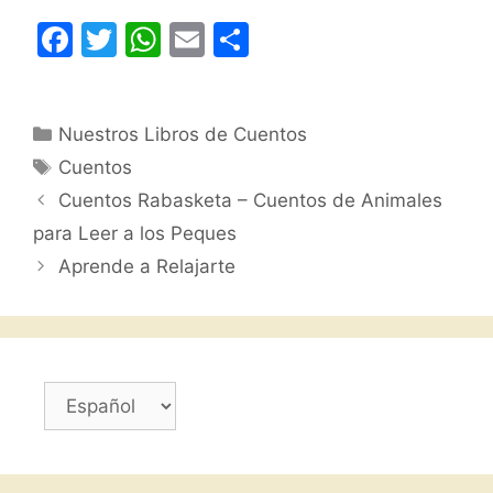
F
T
W
E
C
a
w
h
m
o
c
itt
at
ai
m
Categorías
Nuestros Libros de Cuentos
e
er
s
l
p
Etiquetas
Cuentos
b
A
ar
Cuentos Rabasketa – Cuentos de Animales
o
p
tir
para Leer a los Peques
o
p
Aprende a Relajarte
k
Elegir
un
idioma