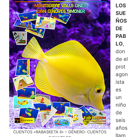
LOS
SUE
ÑOS
DE
PAB
LO
,
don
de el
prot
agon
ista
es
un
niño
de
seis
años
CUENTOS «RABASKETA II» – GÉNERO: CUENTOS
llam