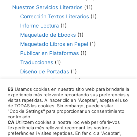
Nuestros Servicios Literarios
(11)
Corrección Textos Literarios
(1)
Informe Lectura
(1)
Maquetado de Ebooks
(1)
Maquetado Libros en Papel
(1)
Publicar en Plataformas
(1)
Traducciones
(1)
Diseño de Portadas
(1)
Servicios de Escritura
(1)
ES
Usamos cookies en nuestro sitio web para brindarle la
Consultor para Edición
(1)
experiencia más relevante recordando sus preferencias y
Cómo Publicar tu Obra
(1)
visitas repetidas. Al hacer clic en "Aceptar", acepta el uso
de TODAS las cookies. Sin embargo, puede visitar
Agentes Literarios
(1)
"Cookie Settings" para proporcionar un consentimiento
controlado.
CA
Utilitzem cookies al nostre lloc web per oferir-vos
l'experiència més rellevant recordant les vostres
preferències i visites repetides. En fer clic a "Aceptar",