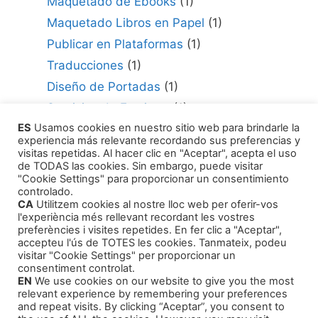
Maquetado de Ebooks
(1)
Maquetado Libros en Papel
(1)
Publicar en Plataformas
(1)
Traducciones
(1)
Diseño de Portadas
(1)
Servicios de Escritura
(1)
ES
Usamos cookies en nuestro sitio web para brindarle la
Consultor para Edición
(1)
experiencia más relevante recordando sus preferencias y
Cómo Publicar tu Obra
(1)
visitas repetidas. Al hacer clic en "Aceptar", acepta el uso
de TODAS las cookies. Sin embargo, puede visitar
Agentes Literarios
(1)
"Cookie Settings" para proporcionar un consentimiento
controlado.
CA
Utilitzem cookies al nostre lloc web per oferir-vos
l'experiència més rellevant recordant les vostres
preferències i visites repetides. En fer clic a "Aceptar",
accepteu l'ús de TOTES les cookies. Tanmateix, podeu
visitar "Cookie Settings" per proporcionar un
Productos
consentiment controlat.
EN
We use cookies on our website to give you the most
relevant experience by remembering your preferences
Cuentos infantiles
and repeat visits. By clicking “Aceptar”, you consent to