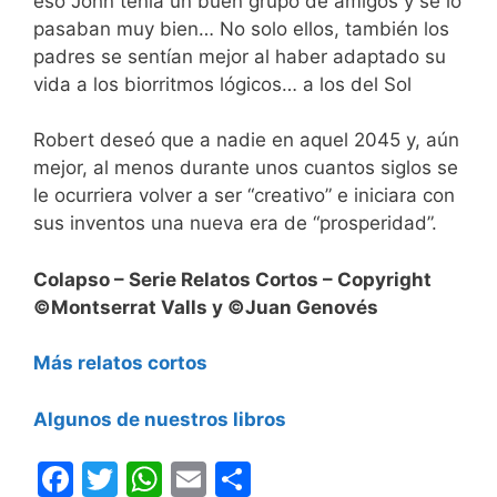
eso John tenía un buen grupo de amigos y se lo
pasaban muy bien… No solo ellos, también los
padres se sentían mejor al haber adaptado su
vida a los biorritmos lógicos… a los del Sol
Robert deseó que a nadie en aquel 2045 y, aún
mejor, al menos durante unos cuantos siglos se
le ocurriera volver a ser “creativo” e iniciara con
sus inventos una nueva era de “prosperidad”.
Colapso – Serie Relatos Cortos – Copyright
©Montserrat Valls y ©Juan Genovés
Más relatos cortos
Algunos de nuestros libros
F
T
W
E
C