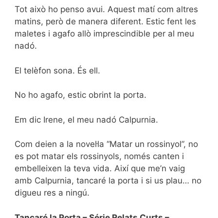
Tot això ho penso avui. Aquest matí com altres
matins, però de manera diferent. Estic fent les
maletes i agafo allò imprescindible per al meu
nadó.
El telèfon sona. És ell.
No ho agafo, estic obrint la porta.
Em dic Irene, el meu nadó Calpurnia.
Com deien a la novel·la “Matar un rossinyol”, no
es pot matar els rossinyols, només canten i
embelleixen la teva vida. Així que me’n vaig
amb Calpurnia, tancaré la porta i si us plau… no
digueu res a ningú.
Tancaré la Porta – Série Relats Curts –