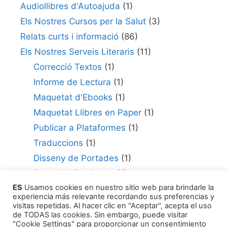
Audiollibres d'Autoajuda
(1)
Els Nostres Cursos per la Salut
(3)
Relats curts i informació
(86)
Els Nostres Serveis Literaris
(11)
Correcció Textos
(1)
Informe de Lectura
(1)
Maquetat d'Ebooks
(1)
Maquetat Llibres en Paper
(1)
Publicar a Plataformes
(1)
Traduccions
(1)
Disseny de Portades
(1)
Serveis d'Escriptura
(1)
ES
Usamos cookies en nuestro sitio web para brindarle la
Consultor per Edició
(1)
experiencia más relevante recordando sus preferencias y
Com Publicar la teva Obra
(1)
visitas repetidas. Al hacer clic en "Aceptar", acepta el uso
de TODAS las cookies. Sin embargo, puede visitar
Agents Literaris
(1)
"Cookie Settings" para proporcionar un consentimiento