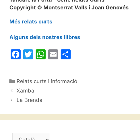
Copyright © Montserrat Valls i Joan Genovés
Més relats curts
Alguns dels nostres llibres
F
T
W
E
C
a
w
h
m
o
c
itt
at
ai
m
Categories
Relats curts i informació
e
er
s
l
p
Xamba
b
A
ar
La Brenda
o
p
te
o
p
ix
k
Trieu