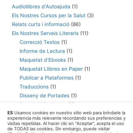
Audiollibres d'Autoajuda
(1)
Els Nostres Cursos per la Salut
(3)
Relats curts i informació
(86)
Els Nostres Serveis Literaris
(11)
Correcció Textos
(1)
Informe de Lectura
(1)
Maquetat d'Ebooks
(1)
Maquetat Llibres en Paper
(1)
Publicar a Plataformes
(1)
Traduccions
(1)
Disseny de Portades
(1)
Serveis d'Escriptura
(1)
ES
Usamos cookies en nuestro sitio web para brindarle la
Consultor per Edició
(1)
experiencia más relevante recordando sus preferencias y
Com Publicar la teva Obra
(1)
visitas repetidas. Al hacer clic en "Aceptar", acepta el uso
de TODAS las cookies. Sin embargo, puede visitar
Agents Literaris
(1)