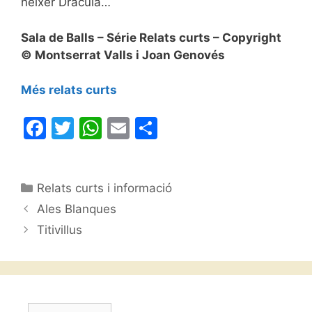
néixer Dràcula…
Sala de Balls – Série Relats curts – Copyright
© Montserrat Valls i Joan Genovés
Més relats curts
F
T
W
E
C
a
w
h
m
o
c
itt
at
ai
m
Categories
Relats curts i informació
e
er
s
l
p
Ales Blanques
b
A
ar
Titivillus
o
p
te
o
p
ix
k
Trieu