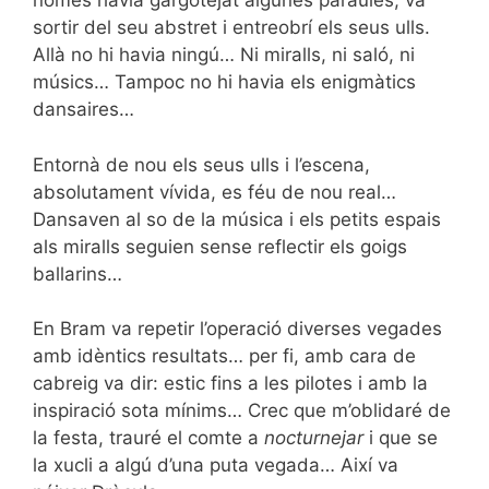
només havia gargotejat algunes paraules, va
sortir del seu abstret i entreobrí els seus ulls.
Allà no hi havia ningú… Ni miralls, ni saló, ni
músics… Tampoc no hi havia els enigmàtics
dansaires…
Entornà de nou els seus ulls i l’escena,
absolutament vívida, es féu de nou real…
Dansaven al so de la música i els petits espais
als miralls seguien sense reflectir els goigs
ballarins…
En Bram va repetir l’operació diverses vegades
amb idèntics resultats… per fi, amb cara de
cabreig va dir: estic fins a les pilotes i amb la
inspiració sota mínims… Crec que m’oblidaré de
la festa, trauré el comte a
nocturnejar
i que se
la xucli a algú d’una puta vegada… Així va