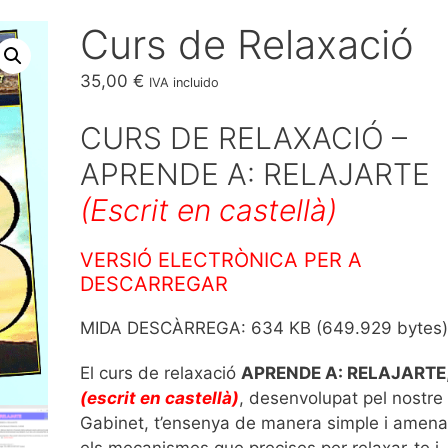
Curs de Relaxació
35,00
€
IVA incluido
CURS DE RELAXACIÓ –
APRENDE A: RELAJARTE
(Escrit en castellà)
VERSIÓ ELECTRÒNICA PER A
DESCARREGAR
MIDA DESCÀRREGA: 634 KB (649.929 bytes)
El curs de relaxació
APRENDE A: RELAJARTE
(escrit en castellà)
, desenvolupat pel nostre
Gabinet, t’ensenya de manera simple i amena
els mecanismes que precises per relaxar-te i