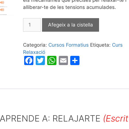
alliberar-te de les tensions acumulades.
quantitat
Afegeix a la cistella
de
Curs
de
Categoria:
Cursos Formatius
Etiqueta:
Curs
Relaxació
Relaxació
F
T
W
E
C
a
w
h
m
o
c
itt
at
ai
m
e
er
s
l
p
b
A
ar
o
p
te
o
p
ix
 APRENDE A: RELAJARTE
(Escrit
k