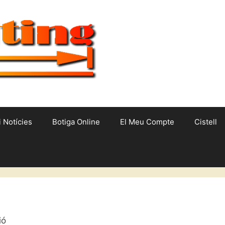
i Notícies
Botiga Online
El Meu Compte
Cistell
ió