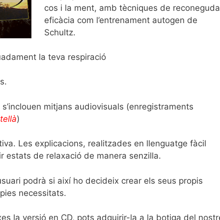
cos i la ment, amb tècniques de reconeguda
eficàcia com l’entrenament autogen de
Schultz.
uadament la teva respiració
s.
’inclouen mitjans audiovisuals (enregistraments
tellà
)
tiva. Les explicacions, realitzades en llenguatge fàcil
ir estats de relaxació de manera senzilla.
suari podrà si així ho decideix crear els seus propis
pies necessitats.
xes la versió en CD, pots adquirir-la a la botiga del nostr