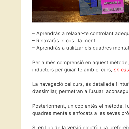
– Aprendràs a relaxar-te controlant adeq
– Relaxaràs el cos i la ment
– Aprendràs a utilitzar els quadres mental
Per a més comprensió en aquest mètode, s
inductors per guiar-te amb el curs,
en cas
La navegació pel curs, és detallada i intuï
d’assimilar, permetran a l’usuari aconsegu
Posteriorment, un cop entès el mètode, l’u
quadres mentals enfocats a les seves prò
Si en lloc de la versió electrònica preferei