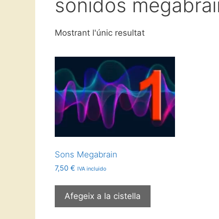
sonidos megabrai
Mostrant l'únic resultat
Sons Megabrain
7,50
€
IVA incluido
Afegeix a la cistella