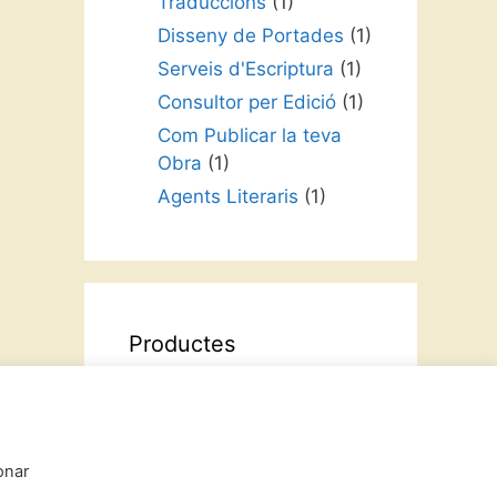
Traduccions
(1)
Disseny de Portades
(1)
Serveis d'Escriptura
(1)
Consultor per Edició
(1)
Com Publicar la teva
Obra
(1)
Agents Literaris
(1)
Productes
Intriga i Narrativa
Contes Infantils
onar
Cursos Formatius