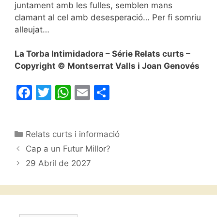
juntament amb les fulles, semblen mans
clamant al cel amb desesperació… Per fi somriu
alleujat…
La Torba Intimidadora – Série Relats curts –
Copyright © Montserrat Valls i Joan Genovés
F
T
W
E
C
a
w
h
m
o
c
itt
at
ai
m
Categories
Relats curts i informació
e
er
s
l
p
Cap a un Futur Millor?
b
A
ar
29 Abril de 2027
o
p
te
o
p
ix
k