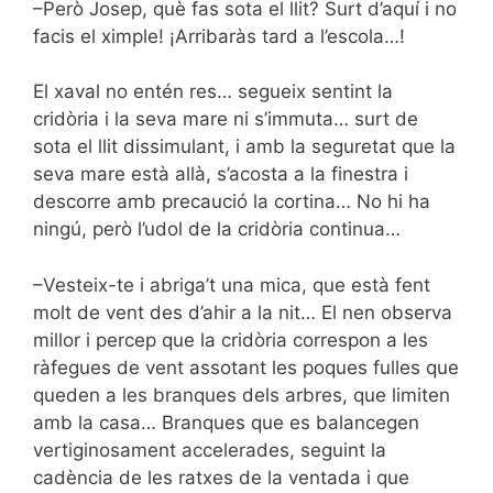
–Però Josep, què fas sota el llit? Surt d’aquí i no
facis el ximple! ¡Arribaràs tard a l’escola…!
El xaval no entén res… segueix sentint la
cridòria i la seva mare ni s’immuta… surt de
sota el llit dissimulant, i amb la seguretat que la
seva mare està allà, s’acosta a la finestra i
descorre amb precaució la cortina… No hi ha
ningú, però l’udol de la cridòria continua…
–Vesteix-te i abriga’t una mica, que està fent
molt de vent des d’ahir a la nit… El nen observa
millor i percep que la cridòria correspon a les
ràfegues de vent assotant les poques fulles que
queden a les branques dels arbres, que limiten
amb la casa… Branques que es balancegen
vertiginosament accelerades, seguint la
cadència de les ratxes de la ventada i que