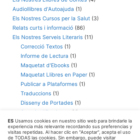
Audiollibres d'Autoajuda
(1)
Els Nostres Cursos per la Salut
(3)
Relats curts i informació
(86)
Els Nostres Serveis Literaris
(11)
Correcció Textos
(1)
Informe de Lectura
(1)
Maquetat d'Ebooks
(1)
Maquetat Llibres en Paper
(1)
Publicar a Plataformes
(1)
Traduccions
(1)
Disseny de Portades
(1)
Serveis d'Escriptura
(1)
ES
Usamos cookies en nuestro sitio web para brindarle la
Consultor per Edició
(1)
experiencia más relevante recordando sus preferencias y
Com Publicar la teva Obra
(1)
visitas repetidas. Al hacer clic en "Aceptar", acepta el uso
de TODAS las cookies. Sin embargo, puede visitar