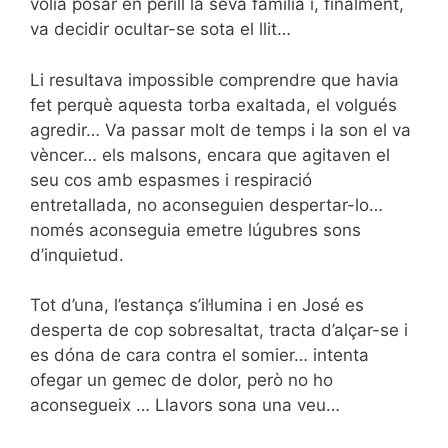
volia posar en perill la seva família i, finalment,
va decidir ocultar-se sota el llit…
Li resultava impossible comprendre que havia
fet perquè aquesta torba exaltada, el volgués
agredir… Va passar molt de temps i la son el va
vèncer… els malsons, encara que agitaven el
seu cos amb espasmes i respiració
entretallada, no aconseguien despertar-lo…
només aconseguia emetre lúgubres sons
d’inquietud.
Tot d’una, l’estança s’il·lumina i en José es
desperta de cop sobresaltat, tracta d’alçar-se i
es dóna de cara contra el somier… intenta
ofegar un gemec de dolor, però no ho
aconsegueix … Llavors sona una veu…