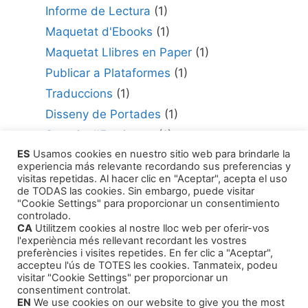
Informe de Lectura
(1)
Maquetat d'Ebooks
(1)
Maquetat Llibres en Paper
(1)
Publicar a Plataformes
(1)
Traduccions
(1)
Disseny de Portades
(1)
Serveis d'Escriptura
(1)
ES
Usamos cookies en nuestro sitio web para brindarle la
Consultor per Edició
(1)
experiencia más relevante recordando sus preferencias y
Com Publicar la teva Obra
(1)
visitas repetidas. Al hacer clic en "Aceptar", acepta el uso
de TODAS las cookies. Sin embargo, puede visitar
Agents Literaris
(1)
"Cookie Settings" para proporcionar un consentimiento
controlado.
CA
Utilitzem cookies al nostre lloc web per oferir-vos
l'experiència més rellevant recordant les vostres
preferències i visites repetides. En fer clic a "Aceptar",
accepteu l'ús de TOTES les cookies. Tanmateix, podeu
visitar "Cookie Settings" per proporcionar un
Productes
consentiment controlat.
EN
We use cookies on our website to give you the most