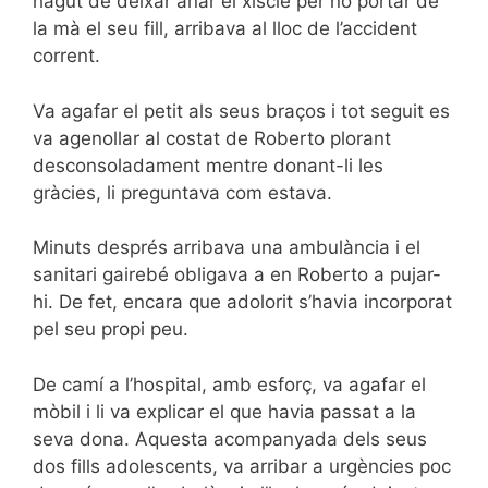
hagut de deixar anar el xiscle per no portar de
la mà el seu fill, arribava al lloc de l’accident
corrent.
Va agafar el petit als seus braços i tot seguit es
va agenollar al costat de Roberto plorant
desconsoladament mentre donant-li les
gràcies, li preguntava com estava.
Minuts després arribava una ambulància i el
sanitari gairebé obligava a en Roberto a pujar-
hi. De fet, encara que adolorit s’havia incorporat
pel seu propi peu.
De camí a l’hospital, amb esforç, va agafar el
mòbil i li va explicar el que havia passat a la
seva dona. Aquesta acompanyada dels seus
dos fills adolescents, va arribar a urgències poc