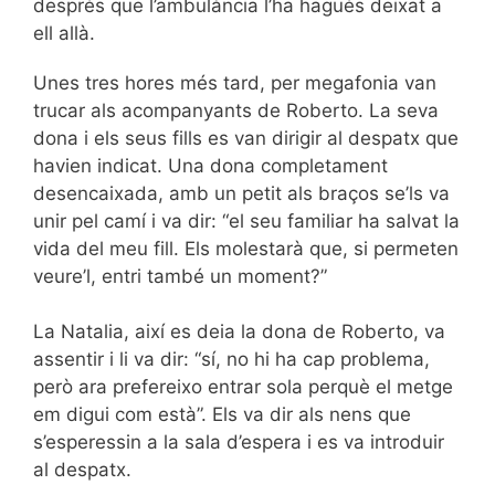
després que l’ambulància l’ha hagués deixat a
ell allà.
Unes tres hores més tard, per megafonia van
trucar als acompanyants de Roberto. La seva
dona i els seus fills es van dirigir al despatx que
havien indicat. Una dona completament
desencaixada, amb un petit als braços se’ls va
unir pel camí i va dir: “el seu familiar ha salvat la
vida del meu fill. Els molestarà que, si permeten
veure’l, entri també un moment?”
La Natalia, així es deia la dona de Roberto, va
assentir i li va dir: “sí, no hi ha cap problema,
però ara prefereixo entrar sola perquè el metge
em digui com està”. Els va dir als nens que
s’esperessin a la sala d’espera i es va introduir
al despatx.