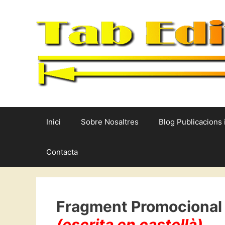
Vés
al
contingut
Inici
Sobre Nosaltres
Blog Publicacions 
Contacta
Fragment Promocional d
(escrita en castellà)