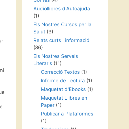
Contes
(4)
Audiollibres d'Autoajuda
(1)
Els Nostres Cursos per la
Salut
(3)
Relats curts i informació
er
(86)
Els Nostres Serveis
Literaris
(11)
mi
Correcció Textos
(1)
Informe de Lectura
(1)
Maquetat d'Ebooks
(1)
ue
Maquetat Llibres en
Paper
(1)
ue
Publicar a Plataformes
(1)