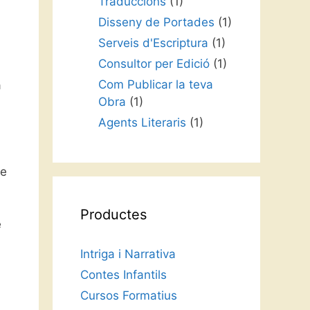
Traduccions
(1)
Disseny de Portades
(1)
Serveis d'Escriptura
(1)
Consultor per Edició
(1)
Com Publicar la teva
a
Obra
(1)
Agents Literaris
(1)
de
Productes
e
Intriga i Narrativa
Contes Infantils
Cursos Formatius