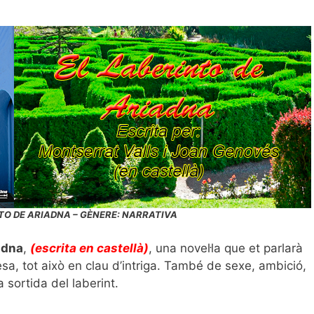
NTO DE ARIADNA – GÈNERE: NARRATIVA
adna
,
(escrita en castellà)
, una novel·la que et parlarà
sa, tot això en clau d’intriga. També de sexe, ambició,
a sortida del laberint.