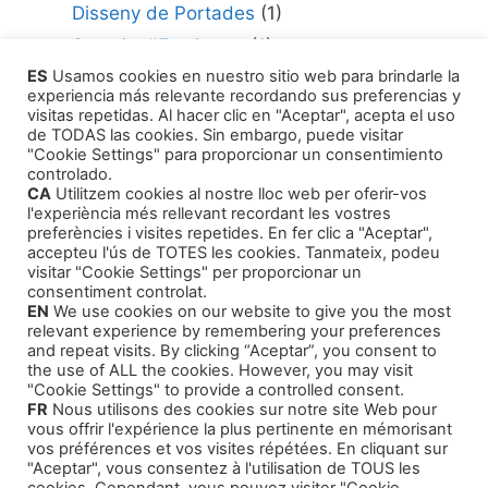
Disseny de Portades
(1)
Serveis d'Escriptura
(1)
ES
Usamos cookies en nuestro sitio web para brindarle la
Consultor per Edició
(1)
experiencia más relevante recordando sus preferencias y
Com Publicar la teva Obra
(1)
visitas repetidas. Al hacer clic en "Aceptar", acepta el uso
de TODAS las cookies. Sin embargo, puede visitar
Agents Literaris
(1)
"Cookie Settings" para proporcionar un consentimiento
controlado.
CA
Utilitzem cookies al nostre lloc web per oferir-vos
l'experiència més rellevant recordant les vostres
preferències i visites repetides. En fer clic a "Aceptar",
accepteu l'ús de TOTES les cookies. Tanmateix, podeu
visitar "Cookie Settings" per proporcionar un
Productes
consentiment controlat.
EN
We use cookies on our website to give you the most
relevant experience by remembering your preferences
Cursos Formatius
and repeat visits. By clicking “Aceptar”, you consent to
the use of ALL the cookies. However, you may visit
Audiollibres Autoajuda
"Cookie Settings" to provide a controlled consent.
FR
Nous utilisons des cookies sur notre site Web pour
Intriga i Narrativa
vous offrir l'expérience la plus pertinente en mémorisant
Contes Infantils
vos préférences et vos visites répétées. En cliquant sur
"Aceptar", vous consentez à l'utilisation de TOUS les