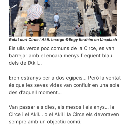
Relat curt Circe i Akil. Imatge ©Engy Ibrahim on Unsplash
Els ulls verds poc comuns de la Circe, es van
barrejar amb el encara menys freqüent blau
dels de l’Akil…
Eren estranys per a dos egipcis… Però la veritat
és que les seves vides van confluir en una sola
des d’aquell moment…
Van passar els dies, els mesos i els anys… la
Circe i el Akil… o el Akil i la Circe els devoraven
sempre amb un objectiu comú: