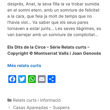
després, Anat, la seva filla la va trobar sumida
en el somni etern, amb un somriure de felicitat
a la cara, que feia ja molt de temps que no
l’havia vist… Va saber que els seus pares
tornaven a estar junts… Les seves llàgrimes, es
van barrejar amb un somriure de complicitat…
Els Dits de la Circe – Série Relats curts –
Copyright © Montserrat Valls i Joan Genovés
Més relats curts
F
T
W
E
C
a
w
h
m
o
c
itt
at
ai
m
Categories
Relats curts i informació
e
er
s
l
p
Casas Apareadas – Suspens