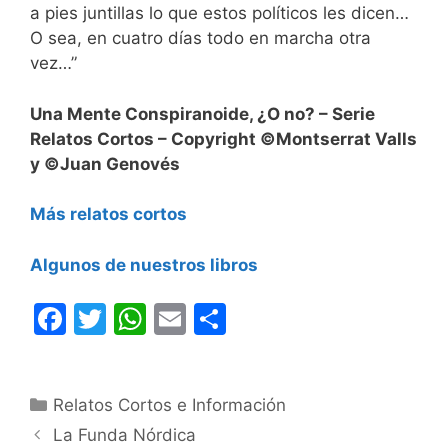
a pies juntillas lo que estos políticos les dicen…
O sea, en cuatro días todo en marcha otra
vez…”
Una Mente Conspiranoide, ¿O no? – Serie
Relatos Cortos – Copyright ©Montserrat Valls
y ©Juan Genovés
Más relatos cortos
Algunos de nuestros libros
F
T
W
E
C
a
w
h
m
o
c
itt
at
ai
m
Categorías
Relatos Cortos e Información
e
er
s
l
p
La Funda Nórdica
b
A
ar