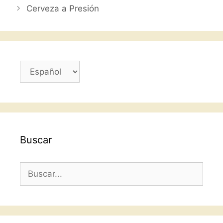
Cerveza a Presión
o
p
tir
o
p
k
Elegir
un
idioma
Buscar
Buscar: