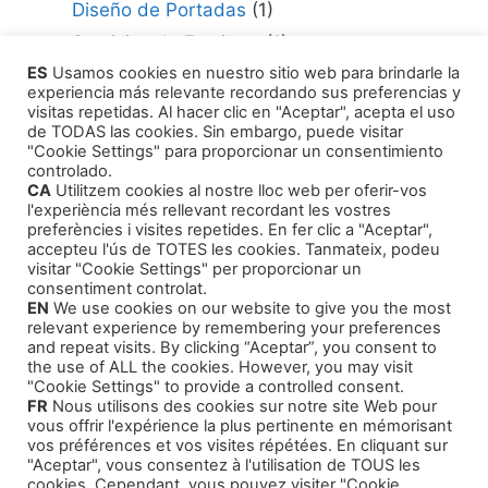
Diseño de Portadas
(1)
Servicios de Escritura
(1)
ES
Usamos cookies en nuestro sitio web para brindarle la
Consultor para Edición
(1)
experiencia más relevante recordando sus preferencias y
Cómo Publicar tu Obra
(1)
visitas repetidas. Al hacer clic en "Aceptar", acepta el uso
de TODAS las cookies. Sin embargo, puede visitar
Agentes Literarios
(1)
"Cookie Settings" para proporcionar un consentimiento
controlado.
CA
Utilitzem cookies al nostre lloc web per oferir-vos
l'experiència més rellevant recordant les vostres
preferències i visites repetides. En fer clic a "Aceptar",
accepteu l'ús de TOTES les cookies. Tanmateix, podeu
visitar "Cookie Settings" per proporcionar un
Productos
consentiment controlat.
EN
We use cookies on our website to give you the most
relevant experience by remembering your preferences
Cuentos infantiles
and repeat visits. By clicking “Aceptar”, you consent to
the use of ALL the cookies. However, you may visit
Intriga y Narrativa
"Cookie Settings" to provide a controlled consent.
FR
Nous utilisons des cookies sur notre site Web pour
Cursos Formativos
vous offrir l'expérience la plus pertinente en mémorisant
Audiolibros Autoayuda
vos préférences et vos visites répétées. En cliquant sur
"Aceptar", vous consentez à l'utilisation de TOUS les
cookies. Cependant, vous pouvez visiter "Cookie