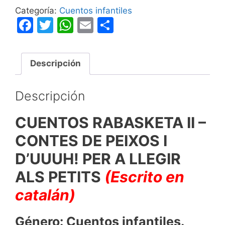
-
Categoría:
Cuentos infantiles
Contes
F
T
W
E
C
de
a
w
h
m
o
Peixos
c
itt
at
ai
m
i
Descripción
e
er
s
l
p
d'Uuuh!
per
b
A
ar
Descripción
a
o
p
tir
Llegir
o
p
CUENTOS RABASKETA II –
als
Petits
k
CONTES DE PEIXOS I
cantidad
D’UUUH! PER A LLEGIR
ALS PETITS
(Escrito en
catalán)
Género: Cuentos infantiles.