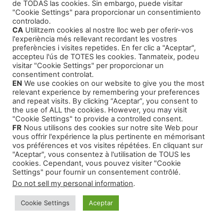
de TODAS las cookies. Sin embargo, puede visitar
Agentes Literarios
(1)
"Cookie Settings" para proporcionar un consentimiento
controlado.
CA
Utilitzem cookies al nostre lloc web per oferir-vos
l'experiència més rellevant recordant les vostres
preferències i visites repetides. En fer clic a "Aceptar",
accepteu l'ús de TOTES les cookies. Tanmateix, podeu
visitar "Cookie Settings" per proporcionar un
Productos
consentiment controlat.
EN
We use cookies on our website to give you the most
relevant experience by remembering your preferences
Cursos Formativos
and repeat visits. By clicking “Aceptar”, you consent to
the use of ALL the cookies. However, you may visit
Audiolibros Autoayuda
"Cookie Settings" to provide a controlled consent.
FR
Nous utilisons des cookies sur notre site Web pour
Cuentos infantiles
vous offrir l'expérience la plus pertinente en mémorisant
Intriga y Narrativa
vos préférences et vos visites répétées. En cliquant sur
"Aceptar", vous consentez à l'utilisation de TOUS les
cookies. Cependant, vous pouvez visiter "Cookie
Settings" pour fournir un consentement contrôlé.
Do not sell my personal information
.
© 2026 Montse Valls - Juan Genovés
• Creado con
Cookie Settings
Aceptar
GeneratePress