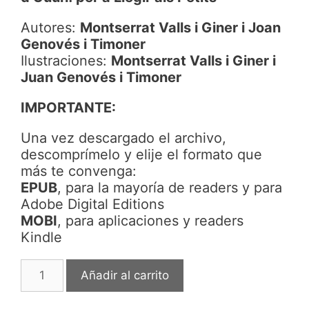
Autores:
Montserrat Valls i Giner i Joan
Genovés i Timoner
Ilustraciones:
Montserrat Valls i Giner i
Juan Genovés i Timoner
IMPORTANTE:
Una vez descargado el archivo,
descomprímelo y elije el formato que
más te convenga:
EPUB
, para la mayoría de readers y para
Adobe Digital Editions
MOBI
, para aplicaciones y readers
Kindle
Cuentos
Añadir al carrito
Rabasketa
II