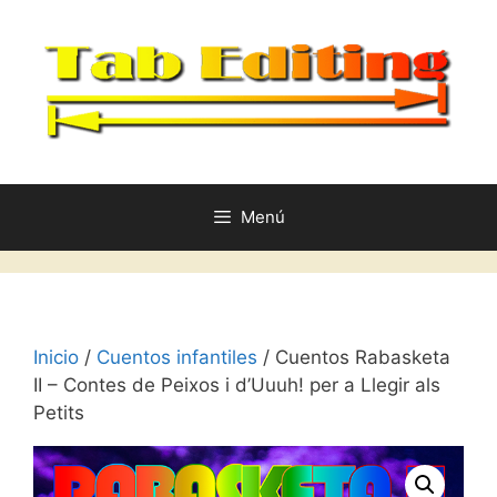
Saltar
al
contenido
Menú
Inicio
/
Cuentos infantiles
/ Cuentos Rabasketa
II – Contes de Peixos i d’Uuuh! per a Llegir als
Petits