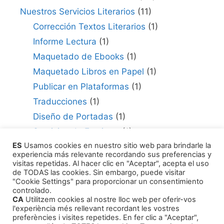
Nuestros Servicios Literarios
(11)
Corrección Textos Literarios
(1)
Informe Lectura
(1)
Maquetado de Ebooks
(1)
Maquetado Libros en Papel
(1)
Publicar en Plataformas
(1)
Traducciones
(1)
Diseño de Portadas
(1)
Servicios de Escritura
(1)
ES
Usamos cookies en nuestro sitio web para brindarle la
Consultor para Edición
(1)
experiencia más relevante recordando sus preferencias y
Cómo Publicar tu Obra
(1)
visitas repetidas. Al hacer clic en "Aceptar", acepta el uso
de TODAS las cookies. Sin embargo, puede visitar
Agentes Literarios
(1)
"Cookie Settings" para proporcionar un consentimiento
controlado.
CA
Utilitzem cookies al nostre lloc web per oferir-vos
l'experiència més rellevant recordant les vostres
preferències i visites repetides. En fer clic a "Aceptar",