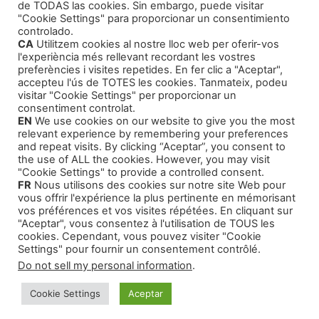
de TODAS las cookies. Sin embargo, puede visitar
Agentes Literarios
(1)
"Cookie Settings" para proporcionar un consentimiento
controlado.
CA
Utilitzem cookies al nostre lloc web per oferir-vos
l'experiència més rellevant recordant les vostres
preferències i visites repetides. En fer clic a "Aceptar",
accepteu l'ús de TOTES les cookies. Tanmateix, podeu
visitar "Cookie Settings" per proporcionar un
Productos
consentiment controlat.
EN
We use cookies on our website to give you the most
relevant experience by remembering your preferences
Cursos Formativos
and repeat visits. By clicking “Aceptar”, you consent to
the use of ALL the cookies. However, you may visit
Audiolibros Autoayuda
"Cookie Settings" to provide a controlled consent.
FR
Nous utilisons des cookies sur notre site Web pour
Cuentos infantiles
vous offrir l'expérience la plus pertinente en mémorisant
Intriga y Narrativa
vos préférences et vos visites répétées. En cliquant sur
"Aceptar", vous consentez à l'utilisation de TOUS les
cookies. Cependant, vous pouvez visiter "Cookie
Settings" pour fournir un consentement contrôlé.
Do not sell my personal information
.
© 2026 Montse Valls - Juan Genovés
• Creado con
Cookie Settings
Aceptar
GeneratePress