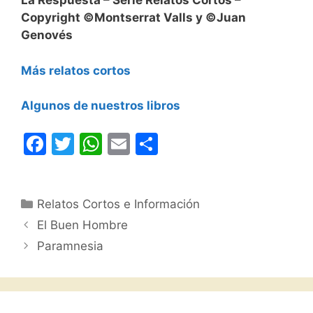
La Respuesta – Serie Relatos Cortos –
Copyright ©Montserrat Valls y ©Juan
Genovés
Más relatos cortos
Algunos de nuestros libros
F
T
W
E
C
a
w
h
m
o
c
itt
at
ai
m
Categorías
Relatos Cortos e Información
e
er
s
l
p
El Buen Hombre
b
A
ar
Paramnesia
o
p
tir
o
p
k