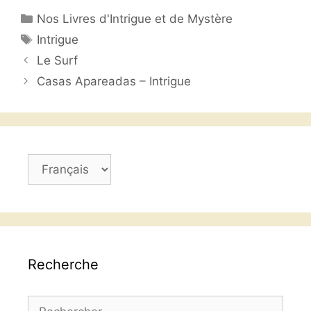
c
itt
at
ai
ta
Catégories
Nos Livres d'Intrigue et de Mystère
e
er
s
l
g
Étiquettes
Intrigue
b
A
er
Le Surf
o
p
Casas Apareadas – Intrigue
o
p
k
Choisir
une
langue
Recherche
Rechercher :