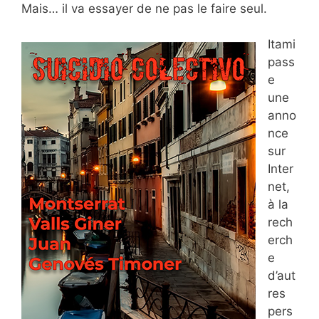
Mais… il va essayer de ne pas le faire seul.
Itami
pass
e
une
anno
nce
sur
Inter
net,
à la
rech
erch
e
d’aut
res
pers