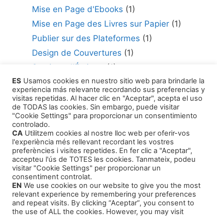
Mise en Page d'Ebooks
(1)
Mise en Page des Livres sur Papier
(1)
Publier sur des Plateformes
(1)
Design de Couvertures
(1)
Services d'Écriture
(1)
ES
Usamos cookies en nuestro sitio web para brindarle la
Consultant en édition
(1)
experiencia más relevante recordando sus preferencias y
Comment Publier Votre Travail
(1)
visitas repetidas. Al hacer clic en "Aceptar", acepta el uso
de TODAS las cookies. Sin embargo, puede visitar
Agents Littéraires
(1)
"Cookie Settings" para proporcionar un consentimiento
controlado.
CA
Utilitzem cookies al nostre lloc web per oferir-vos
l'experiència més rellevant recordant les vostres
preferències i visites repetides. En fer clic a "Aceptar",
accepteu l'ús de TOTES les cookies. Tanmateix, podeu
visitar "Cookie Settings" per proporcionar un
Produits
consentiment controlat.
EN
We use cookies on our website to give you the most
relevant experience by remembering your preferences
Cours de formation
and repeat visits. By clicking “Aceptar”, you consent to
the use of ALL the cookies. However, you may visit