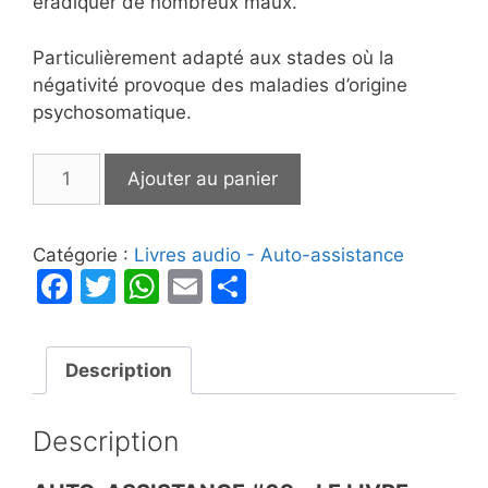
éradiquer de nombreux maux.
Particulièrement adapté aux stades où la
négativité provoque des maladies d’origine
psychosomatique.
quantité
Ajouter au panier
de
Guérison
par
Catégorie :
Livres audio - Auto-assistance
l'Esprit
F
T
W
E
P
a
w
h
m
ar
c
itt
at
ai
ta
Description
e
er
s
l
g
b
A
er
Description
o
p