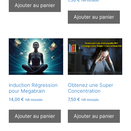
7,50
€
IVA incluido
Ajouter au panier
Ajouter au panier
Induction Régression
Obtenez une Super
pour Megabrain
Concentration
14,00
€
7,50
€
IVA incluido
IVA incluido
Ajouter au panier
Ajouter au panier