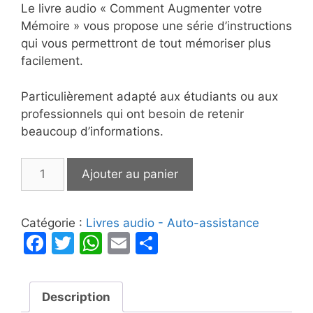
Le livre audio « Comment Augmenter votre
Mémoire » vous propose une série d’instructions
qui vous permettront de tout mémoriser plus
facilement.
Particulièrement adapté aux étudiants ou aux
professionnels qui ont besoin de retenir
beaucoup d’informations.
quantité
Ajouter au panier
de
Comment
Augmenter
Catégorie :
Livres audio - Auto-assistance
votre
F
T
W
E
P
Mémoire
a
w
h
m
ar
c
itt
at
ai
ta
Description
e
er
s
l
g