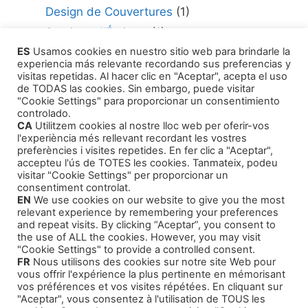
Design de Couvertures
(1)
Services d'Écriture
(1)
ES
Usamos cookies en nuestro sitio web para brindarle la
Consultant en édition
(1)
experiencia más relevante recordando sus preferencias y
Comment Publier Votre Travail
(1)
visitas repetidas. Al hacer clic en "Aceptar", acepta el uso
de TODAS las cookies. Sin embargo, puede visitar
Agents Littéraires
(1)
"Cookie Settings" para proporcionar un consentimiento
controlado.
CA
Utilitzem cookies al nostre lloc web per oferir-vos
l'experiència més rellevant recordant les vostres
preferències i visites repetides. En fer clic a "Aceptar",
accepteu l'ús de TOTES les cookies. Tanmateix, podeu
visitar "Cookie Settings" per proporcionar un
Produits
consentiment controlat.
EN
We use cookies on our website to give you the most
relevant experience by remembering your preferences
Cours de formation
and repeat visits. By clicking “Aceptar”, you consent to
the use of ALL the cookies. However, you may visit
Livres audio - Auto-assistance
"Cookie Settings" to provide a controlled consent.
FR
Nous utilisons des cookies sur notre site Web pour
Intrigue et Narration
vous offrir l'expérience la plus pertinente en mémorisant
Histoires pour Enfants
vos préférences et vos visites répétées. En cliquant sur
"Aceptar", vous consentez à l'utilisation de TOUS les