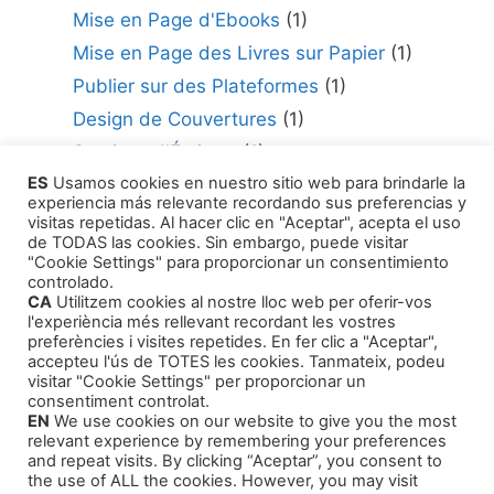
Mise en Page d'Ebooks
(1)
Mise en Page des Livres sur Papier
(1)
Publier sur des Plateformes
(1)
Design de Couvertures
(1)
Services d'Écriture
(1)
ES
Usamos cookies en nuestro sitio web para brindarle la
Consultant en édition
(1)
experiencia más relevante recordando sus preferencias y
Comment Publier Votre Travail
(1)
visitas repetidas. Al hacer clic en "Aceptar", acepta el uso
de TODAS las cookies. Sin embargo, puede visitar
Agents Littéraires
(1)
"Cookie Settings" para proporcionar un consentimiento
controlado.
CA
Utilitzem cookies al nostre lloc web per oferir-vos
l'experiència més rellevant recordant les vostres
preferències i visites repetides. En fer clic a "Aceptar",
accepteu l'ús de TOTES les cookies. Tanmateix, podeu
visitar "Cookie Settings" per proporcionar un
Produits
consentiment controlat.
EN
We use cookies on our website to give you the most
relevant experience by remembering your preferences
Cours de formation
and repeat visits. By clicking “Aceptar”, you consent to
the use of ALL the cookies. However, you may visit
Livres audio - Auto-assistance