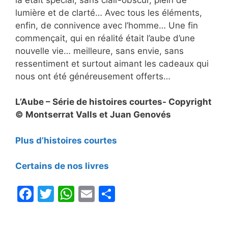
lumière et de clarté… Avec tous les éléments,
enfin, de connivence avec l’homme… Une fin
commençait, qui en réalité était l’aube d’une
nouvelle vie… meilleure, sans envie, sans
ressentiment et surtout aimant les cadeaux qui
nous ont été généreusement offerts…
L’Aube – Série de histoires courtes- Copyright
© Montserrat Valls et Juan Genovés
Plus d’histoires courtes
Certains de nos livres
F
T
W
E
P
a
w
h
m
ar
c
itt
at
ai
ta