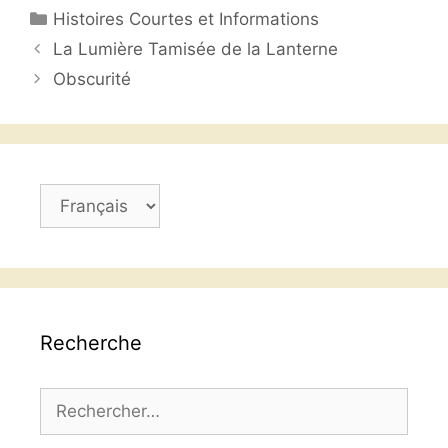
Catégories
Histoires Courtes et Informations
e
er
s
l
g
La Lumière Tamisée de la Lanterne
b
A
er
Obscurité
o
p
o
p
k
Choisir
une
langue
Recherche
Rechercher :