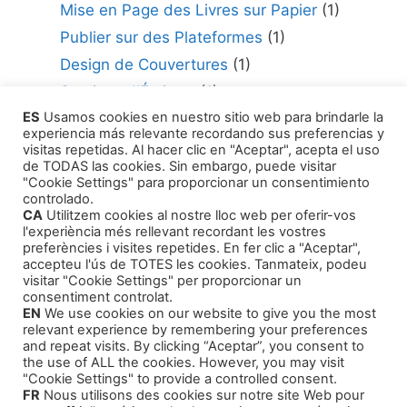
Mise en Page des Livres sur Papier
(1)
Publier sur des Plateformes
(1)
Design de Couvertures
(1)
Services d'Écriture
(1)
ES
Usamos cookies en nuestro sitio web para brindarle la
Consultant en édition
(1)
experiencia más relevante recordando sus preferencias y
Comment Publier Votre Travail
(1)
visitas repetidas. Al hacer clic en "Aceptar", acepta el uso
de TODAS las cookies. Sin embargo, puede visitar
Agents Littéraires
(1)
"Cookie Settings" para proporcionar un consentimiento
controlado.
CA
Utilitzem cookies al nostre lloc web per oferir-vos
l'experiència més rellevant recordant les vostres
preferències i visites repetides. En fer clic a "Aceptar",
accepteu l'ús de TOTES les cookies. Tanmateix, podeu
visitar "Cookie Settings" per proporcionar un
Produits
consentiment controlat.
EN
We use cookies on our website to give you the most
relevant experience by remembering your preferences
Cours de formation
and repeat visits. By clicking “Aceptar”, you consent to
the use of ALL the cookies. However, you may visit
Livres audio - Auto-assistance
"Cookie Settings" to provide a controlled consent.
FR
Nous utilisons des cookies sur notre site Web pour
Intrigue et Narration