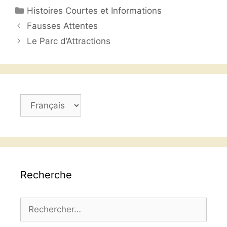
Catégories
Histoires Courtes et Informations
e
er
s
l
g
Fausses Attentes
b
A
er
Le Parc d’Attractions
o
p
o
p
k
Choisir
une
langue
Recherche
Rechercher :