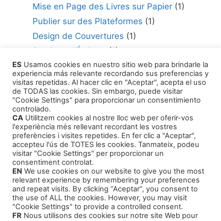
Mise en Page des Livres sur Papier
(1)
Publier sur des Plateformes
(1)
Design de Couvertures
(1)
Services d'Écriture
(1)
ES
Usamos cookies en nuestro sitio web para brindarle la
Consultant en édition
(1)
experiencia más relevante recordando sus preferencias y
Comment Publier Votre Travail
(1)
visitas repetidas. Al hacer clic en "Aceptar", acepta el uso
de TODAS las cookies. Sin embargo, puede visitar
Agents Littéraires
(1)
"Cookie Settings" para proporcionar un consentimiento
controlado.
CA
Utilitzem cookies al nostre lloc web per oferir-vos
l'experiència més rellevant recordant les vostres
preferències i visites repetides. En fer clic a "Aceptar",
accepteu l'ús de TOTES les cookies. Tanmateix, podeu
visitar "Cookie Settings" per proporcionar un
Produits
consentiment controlat.
EN
We use cookies on our website to give you the most
relevant experience by remembering your preferences
Intrigue et Narration
and repeat visits. By clicking “Aceptar”, you consent to
the use of ALL the cookies. However, you may visit
Histoires pour Enfants
"Cookie Settings" to provide a controlled consent.
FR
Nous utilisons des cookies sur notre site Web pour
Cours de formation