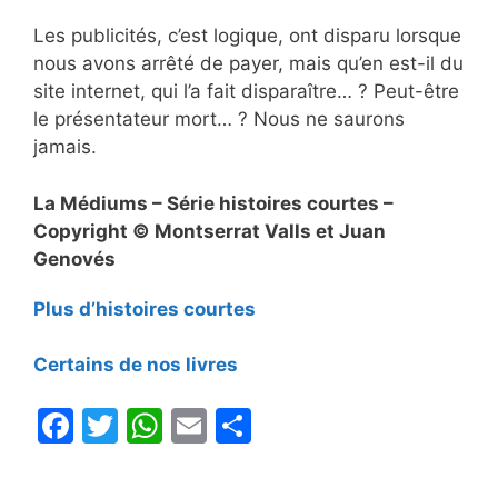
Les publicités, c’est logique, ont disparu lorsque
nous avons arrêté de payer, mais qu’en est-il du
site internet, qui l’a fait disparaître… ? Peut-être
le présentateur mort… ? Nous ne saurons
jamais.
La Médiums – Série histoires courtes –
Copyright © Montserrat Valls et Juan
Genovés
Plus d’histoires courtes
Certains de nos livres
F
T
W
E
P
a
w
h
m
ar
c
itt
at
ai
ta