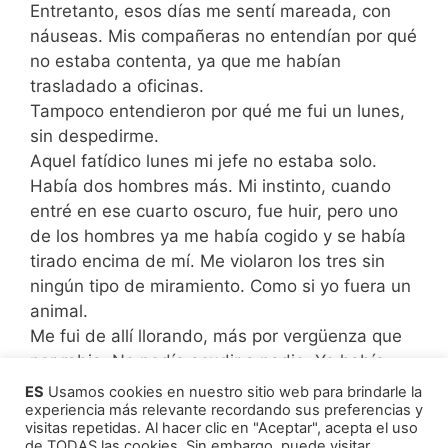
Entretanto, esos días me sentí mareada, con
náuseas. Mis compañeras no entendían por qué
no estaba contenta, ya que me habían
trasladado a oficinas.
Tampoco entendieron por qué me fui un lunes,
sin despedirme.
Aquel fatídico lunes mi jefe no estaba solo.
Había dos hombres más. Mi instinto, cuando
entré en ese cuarto oscuro, fue huir, pero uno
de los hombres ya me había cogido y se había
tirado encima de mí. Me violaron los tres sin
ningún tipo de miramiento. Como si yo fuera un
animal.
Me fui de allí llorando, más por vergüenza que
por rabia. No podía acudir a nadie. Yo había
accedido al principio. Lloré durante tres días.
ES
Usamos cookies en nuestro sitio web para brindarle la
Hasta que me di cuenta de que podría
experiencia más relevante recordando sus preferencias y
visitas repetidas. Al hacer clic en "Aceptar", acepta el uso
aprovecharme de los que me habían hecho
de TODAS las cookies. Sin embargo, puede visitar