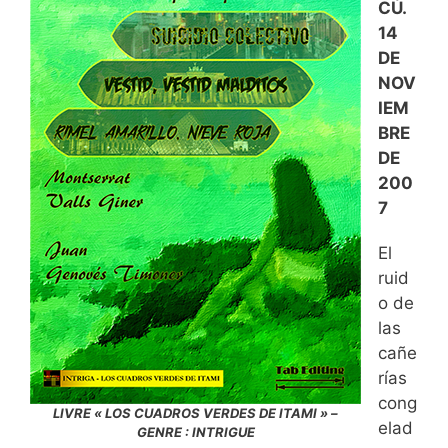
CÚ.
14
DE
NOV
IEM
BRE
DE
200
7
El
ruid
o de
las
cañe
rías
cong
LIVRE « LOS CUADROS VERDES DE ITAMI » –
elad
GENRE : INTRIGUE