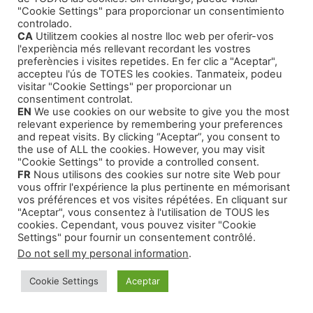
daño: los hombres. Pero llevaría el control.
"Cookie Settings" para proporcionar un consentimiento
controlado.
Quedaría con quien quisiera, donde quisiera. Y
CA
Utilitzem cookies al nostre lloc web per oferir-vos
según qué cosas, ya dejaba muy claro desde el
l'experiència més rellevant recordant les vostres
principio que no las haría. No gastaba casi nada
preferències i visites repetides. En fer clic a "Aceptar",
accepteu l'ús de TOTES les cookies. Tanmateix, podeu
de lo que ganaba. Quería ahorrar y marcharme
visitar "Cookie Settings" per proporcionar un
de allí.
consentiment controlat.
EN
We use cookies on our website to give you the most
Eso es lo que me hace vestirme, pintarme los
relevant experience by remembering your preferences
ojos y salir en busca de Yuri, el hombre que
and repeat visits. By clicking “Aceptar”, you consent to
conocí en la Plaza Roja a la hora acordada.
the use of ALL the cookies. However, you may visit
"Cookie Settings" to provide a controlled consent.
Mis botas resuenan hasta la boca del Metro.
FR
Nous utilisons des cookies sur notre site Web pour
Me dirijo a la parada de Smolenskaya. Hemos
vous offrir l'expérience la plus pertinente en mémorisant
vos préférences et vos visites répétées. En cliquant sur
quedado en el centro de Moscú, en una calle
"Aceptar", vous consentez à l'utilisation de TOUS les
peatonal, la llaman «El viejo Arbat».
cookies. Cependant, vous pouvez visiter "Cookie
Las paradas van oscureciéndose en el túnel y el
Settings" pour fournir un consentement contrôlé.
recuerdo de mi hermano también. Hace un año
Do not sell my personal information
.
que no le veo. La última vez fue en San
Cookie Settings
Aceptar
Petersburgo. Había acudido allí por un cliente,
de los primeros, que le entusiasmaba la pintura.