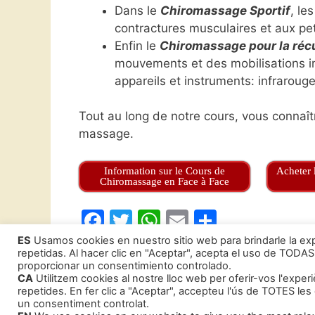
Dans le
Chiromassage Sportif
, le
contractures musculaires et aux pet
Enfin le
Chiromassage pour la récu
mouvements et des mobilisations int
appareils et instruments: infrarouge,
Tout au long de notre cours, vous connaîtr
massage.
Information sur le Cours de
Acheter 
Chiromassage en Face à Face
F
T
W
E
P
a
w
h
m
ar
ES
Usamos cookies en nuestro sitio web para brindarle la exp
repetidas. Al hacer clic en "Aceptar", acepta el uso de TODAS
c
itt
at
ai
ta
proporcionar un consentimiento controlado.
Catégories
Nos Cours pour la Santé et le Bien-être
CA
Utilitzem cookies al nostre lloc web per oferir-vos l'exper
e
er
s
l
g
Étiquettes
Cours de Chiromassage
repetides. En fer clic a "Aceptar", accepteu l'ús de TOTES le
b
A
er
un consentiment controlat.
Cours Aprende a Hipnotizar