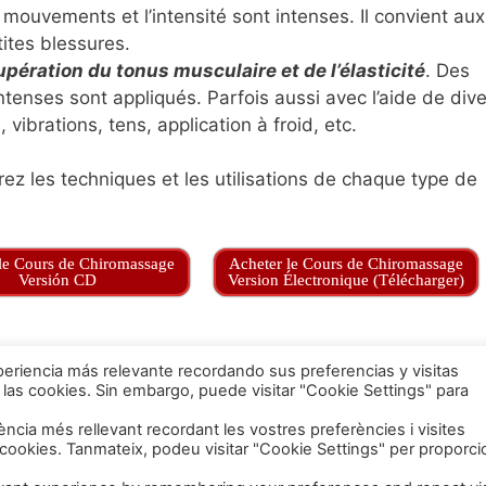
s mouvements et l’intensité sont intenses. Il convient aux
ites blessures.
pération du tonus musculaire et de l’élasticité
. Des
enses sont appliqués. Parfois aussi avec l’aide de dive
 vibrations, tens, application à froid, etc.
ez les techniques et les utilisations de chaque type de
le Cours de Chiromassage
Acheter le Cours de Chiromassage
Versión CD
Version Électronique (Télécharger)
eriencia más relevante recordando sus preferencias y visitas
 las cookies. Sin embargo, puede visitar "Cookie Settings" para
iència més rellevant recordant les vostres preferències i visites
s cookies. Tanmateix, podeu visitar "Cookie Settings" per proporci