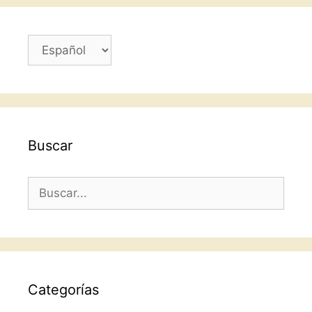
k
Elegir
un
idioma
Buscar
Buscar:
Categorías