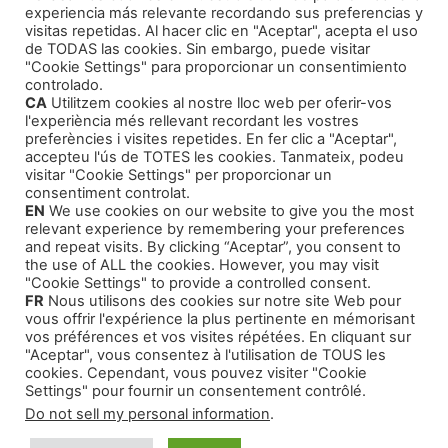
experiencia más relevante recordando sus preferencias y
Cómo Publicar tu Obra
(1)
visitas repetidas. Al hacer clic en "Aceptar", acepta el uso
de TODAS las cookies. Sin embargo, puede visitar
Agentes Literarios
(1)
"Cookie Settings" para proporcionar un consentimiento
controlado.
CA
Utilitzem cookies al nostre lloc web per oferir-vos
l'experiència més rellevant recordant les vostres
preferències i visites repetides. En fer clic a "Aceptar",
accepteu l'ús de TOTES les cookies. Tanmateix, podeu
visitar "Cookie Settings" per proporcionar un
Productos
consentiment controlat.
EN
We use cookies on our website to give you the most
relevant experience by remembering your preferences
Cursos Formativos
and repeat visits. By clicking “Aceptar”, you consent to
the use of ALL the cookies. However, you may visit
Audiolibros Autoayuda
"Cookie Settings" to provide a controlled consent.
FR
Nous utilisons des cookies sur notre site Web pour
Cuentos infantiles
vous offrir l'expérience la plus pertinente en mémorisant
Intriga y Narrativa
vos préférences et vos visites répétées. En cliquant sur
"Aceptar", vous consentez à l'utilisation de TOUS les
cookies. Cependant, vous pouvez visiter "Cookie
Settings" pour fournir un consentement contrôlé.
Do not sell my personal information
.
© 2026 Montse Valls - Juan Genovés
• Creado con