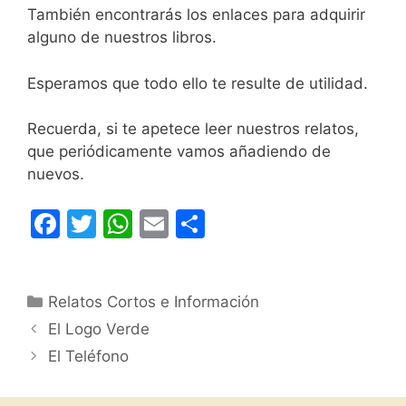
También encontrarás los enlaces para adquirir
alguno de nuestros libros.
Esperamos que todo ello te resulte de utilidad.
Recuerda, si te apetece leer nuestros relatos,
que periódicamente vamos añadiendo de
nuevos.
F
T
W
E
C
a
w
h
m
o
c
itt
at
ai
m
Categorías
Relatos Cortos e Información
e
er
s
l
p
El Logo Verde
b
A
ar
El Teléfono
o
p
tir
o
p