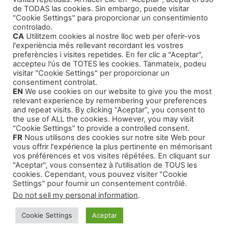
de TODAS las cookies. Sin embargo, puede visitar
Agentes Literarios
(1)
"Cookie Settings" para proporcionar un consentimiento
controlado.
CA
Utilitzem cookies al nostre lloc web per oferir-vos
l'experiència més rellevant recordant les vostres
preferències i visites repetides. En fer clic a "Aceptar",
accepteu l'ús de TOTES les cookies. Tanmateix, podeu
visitar "Cookie Settings" per proporcionar un
Productos
consentiment controlat.
EN
We use cookies on our website to give you the most
relevant experience by remembering your preferences
Intriga y Narrativa
and repeat visits. By clicking “Aceptar”, you consent to
the use of ALL the cookies. However, you may visit
Cursos Formativos
"Cookie Settings" to provide a controlled consent.
FR
Nous utilisons des cookies sur notre site Web pour
Audiolibros Autoayuda
vous offrir l'expérience la plus pertinente en mémorisant
Cuentos infantiles
vos préférences et vos visites répétées. En cliquant sur
"Aceptar", vous consentez à l'utilisation de TOUS les
cookies. Cependant, vous pouvez visiter "Cookie
Settings" pour fournir un consentement contrôlé.
Do not sell my personal information
.
© 2026 Montse Valls - Juan Genovés
• Creado con
Cookie Settings
Aceptar
GeneratePress