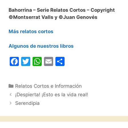
Bahorrina – Serie Relatos Cortos – Copyright
©Montserrat Valls y ©Juan Genovés
Más relatos cortos
Algunos de nuestros libros
F
T
W
E
C
a
w
h
m
o
c
itt
at
ai
m
Categorías
Relatos Cortos e Información
e
er
s
l
p
¡Despierta! ¡Esto es la vida real!
b
A
ar
Serendipia
o
p
tir
o
p
k